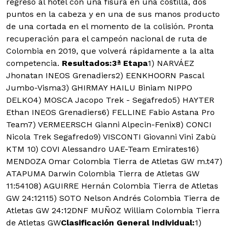
regresó al hotel con una fisura en una costilla, dos
puntos en la cabeza y en una de sus manos producto
de una cortada en el momento de la colisión. Pronta
recuperación para el campeón nacional de ruta de
Colombia en 2019, que volverá rápidamente a la alta
competencia.
Resultados:
3ª Etapa
1) NARVÁEZ
Jhonatan INEOS Grenadiers2) EENKHOORN Pascal
Jumbo-Visma3) GHIRMAY HAILU Biniam NIPPO
DELKO4) MOSCA Jacopo Trek - Segafredo5) HAYTER
Ethan INEOS Grenadiers6) FELLINE Fabio Astana Pro
Team7) VERMEERSCH Gianni Alpecin-Fenix8) CONCI
Nicola Trek Segafredo9) VISCONTI Giovanni Vini Zabù
KTM 10) COVI Alessandro UAE-Team Emirates16)
MENDOZA Omar Colombia Tierra de Atletas GW m.t47)
ATAPUMA Darwin Colombia Tierra de Atletas GW
11:54108) AGUIRRE Hernán Colombia Tierra de Atletas
GW 24:12115) SOTO Nelson Andrés Colombia Tierra de
Atletas GW 24:12DNF MUÑOZ William Colombia Tierra
de Atletas GW
Clasificación General Individual:
1)