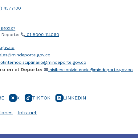
1) 4377100
 910237
l Deporte:
01 8000 114060
gov.co
iales@mindeporte.gov.co
olinternodisciplinario@mindeporte.gov.co
ro en el Deporte:
nisilencioniviolencia@mindeporte.gov.co
BE
X
TIKTOK
LINKEDIN
iones
Intranet