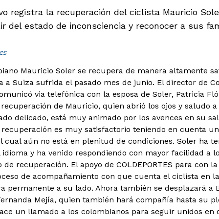
vo registra la recuperación del ciclista Mauricio So
ir del estado de inconsciencia y reconocer a sus fa
es
mbiano Mauricio Soler se recupera de manera altamente sa
a a Suiza sufrida el pasado mes de junio.
El director de C
omunicó via telefónica con la esposa de Soler, Patricia Fl
recuperación de Mauricio, quien abrió los ojos y saludo a 
do delicado, está muy animado por los avences en su salud"
 recuperación es muy satisfactorio teniendo en cuenta un 
el cual aún no está en plenitud de condiciones. Soler ha
 idioma y ha venido respondiendo con mayor facilidad a 
o de recuperación. El apoyo de COLDEPORTES para con la f
roceso de acompañamiento con que cuenta el ciclista en la 
a permanente a su lado. Ahora también se desplazará a 
Fernanda Mejía, quien también hará compañía hasta su pl
e un llamado a los colombianos para seguir unidos en o