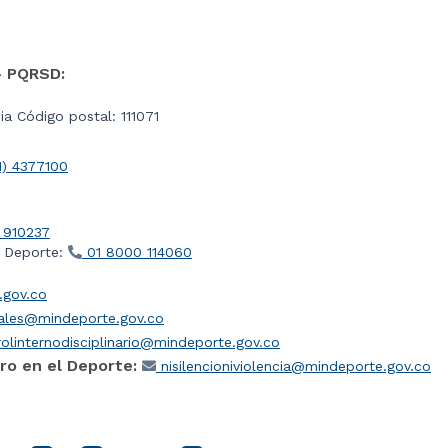
- PQRSD:
a Código postal: 111071
1) 4377100
 910237
l Deporte:
01 8000 114060
gov.co
iales@mindeporte.gov.co
olinternodisciplinario@mindeporte.gov.co
ro en el Deporte:
nisilencioniviolencia@mindeporte.gov.co