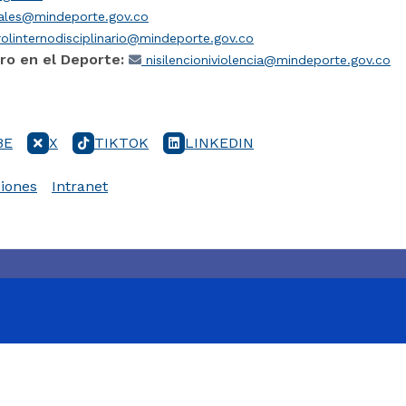
iales@mindeporte.gov.co
olinternodisciplinario@mindeporte.gov.co
ro en el Deporte:
nisilencioniviolencia@mindeporte.gov.co
BE
X
TIKTOK
LINKEDIN
iones
Intranet