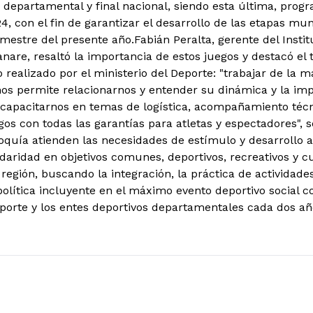
, departamental y final nacional, siendo esta última, prog
24, con el fin de garantizar el desarrollo de las etapas m
mestre del presente año.Fabián Peralta, gerente del Insti
are, resaltó la importancia de estos juegos y destacó el t
ealizado por el ministerio del Deporte: "trabajar de la m
s permite relacionarnos y entender su dinámica y la imp
 capacitarnos en temas de logística, acompañamiento téc
gos con todas las garantías para atletas y espectadores", 
quía atienden las necesidades de estímulo y desarrollo a
daridad en objetivos comunes, deportivos, recreativos y cu
región, buscando la integración, la práctica de actividade
política incluyente en el máximo evento deportivo social c
eporte y los entes deportivos departamentales cada dos añ