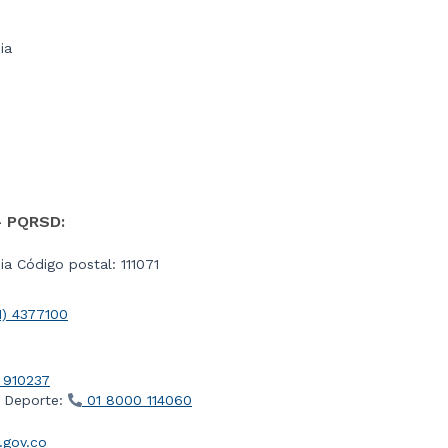
ia
- PQRSD:
a Código postal: 111071
1) 4377100
 910237
l Deporte:
01 8000 114060
gov.co