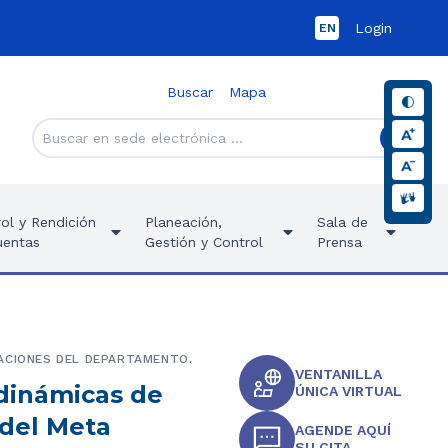
Login
EN
Buscar
Mapa
ol y Rendición
Planeación,
Sala de
uentas
Gestión y Control
Prensa
LACIONES DEL DEPARTAMENTO.
VENTANILLA
 dinámicas de
ÚNICA VIRTUAL
 del Meta
AGENDE AQUÍ
SU CITA