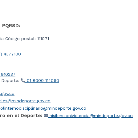
- PQRSD:
a Código postal: 111071
1) 4377100
 910237
l Deporte:
01 8000 114060
gov.co
iales@mindeporte.gov.co
olinternodisciplinario@mindeporte.gov.co
ro en el Deporte:
nisilencioniviolencia@mindeporte.gov.co