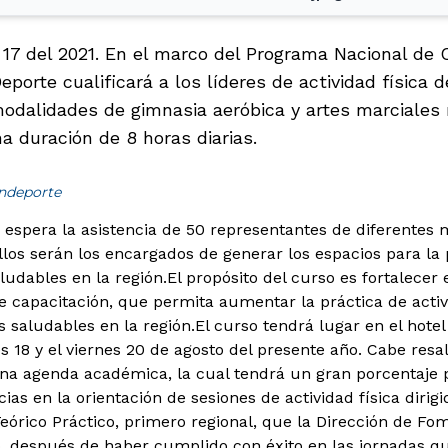
17 del 2021. En el marco del Programa Nacional de C
Deporte cualificará a los líderes de actividad física
odalidades de gimnasia aeróbica y artes marciales 
a duración de 8 horas diarias.
indeporte
e espera la asistencia de 50 representantes de diferentes 
los serán los encargados de generar los espacios para la
aludables en la región.
El propósito del curso es fortalecer
 capacitación, que permita aumentar la práctica de activi
saludables en la región.El curso tendrá lugar en el hotel
s 18 y el viernes 20 de agosto del presente año. Cabe resal
a agenda académica, la cual tendrá un gran porcentaje pr
as en la orientación de sesiones de actividad física dirigi
órico Práctico, primero regional, que la Dirección de Fom
, después de haber cumplido con éxito en las jornadas qu