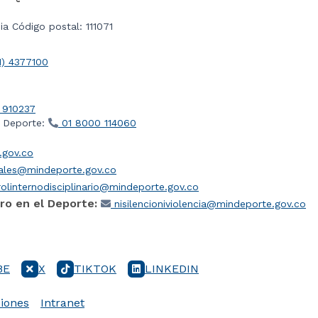
a Código postal: 111071
1) 4377100
 910237
l Deporte:
01 8000 114060
gov.co
iales@mindeporte.gov.co
olinternodisciplinario@mindeporte.gov.co
ro en el Deporte:
nisilencioniviolencia@mindeporte.gov.co
BE
X
TIKTOK
LINKEDIN
iones
Intranet