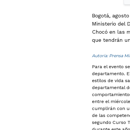
Bogotá, agosto 
Ministerio del 
Chocó en las m
que tendrán un
Autoría: Prensa M
Para el evento s
departamento. El
estilos de vida s
departamental de
comportamientos 
entre el miércole
cumplirán con un
de las competenci
segundo Curso Te
durante este año