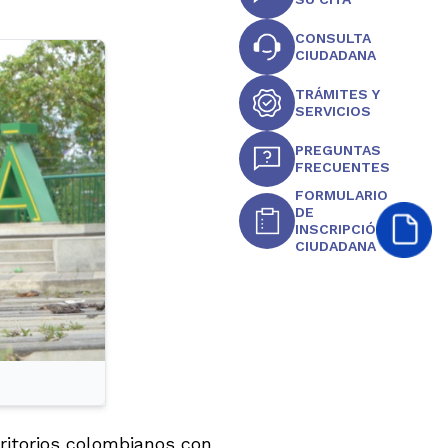
CONSULTA
CIUDADANA
TRÁMITES Y
SERVICIOS
PREGUNTAS
FRECUENTES
FORMULARIO
DE
INSCRIPCIÓN
CIUDADANA
rritorios colombianos con