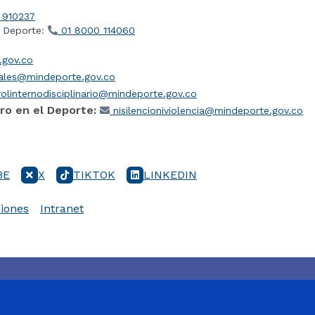
 910237
l Deporte:
01 8000 114060
gov.co
iales@mindeporte.gov.co
olinternodisciplinario@mindeporte.gov.co
ro en el Deporte:
nisilencioniviolencia@mindeporte.gov.co
BE
X
TIKTOK
LINKEDIN
iones
Intranet