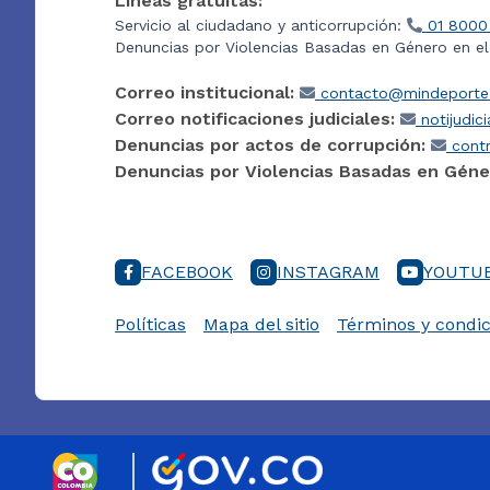
Líneas gratuitas:
Servicio al ciudadano y anticorrupción:
01 8000
Denuncias por Violencias Basadas en Género en e
Correo institucional:
contacto@mindeporte.
Correo notificaciones judiciales:
notijudic
Denuncias por actos de corrupción:
contr
Denuncias por Violencias Basadas en Géne
FACEBOOK
INSTAGRAM
YOUTU
Políticas
Mapa del sitio
Términos y condic