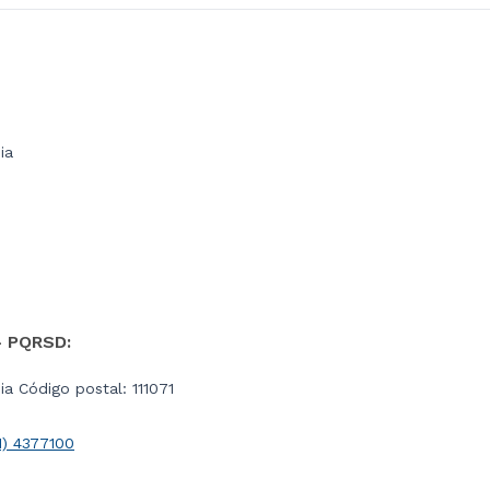
ia
- PQRSD:
a Código postal: 111071
1) 4377100