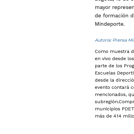
mayor represent
de formación di
Mindeporte.
Autoría: Prensa M
Como muestra de 
en vivo desde lo
parte de los Pro
Escuelas Deporti
desde la direcci
evento contará c
mencionados, qui
subregión.Compro
municipios PDET,
más de 414 millo