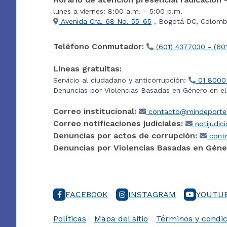
lunes a viernes: 8:00 a.m. - 5:00 p.m.
Avenida Cra. 68 No. 55-65
, Bogotá DC, Colombi
Teléfono Conmutador:
(601) 4377030 - (60
Líneas gratuitas:
Servicio al ciudadano y anticorrupción:
01 8000
Denuncias por Violencias Basadas en Género en e
Correo institucional:
contacto@mindeporte.
Correo notificaciones judiciales:
notijudic
Denuncias por actos de corrupción:
contr
Denuncias por Violencias Basadas en Géne
FACEBOOK
INSTAGRAM
YOUTU
Políticas
Mapa del sitio
Términos y condic