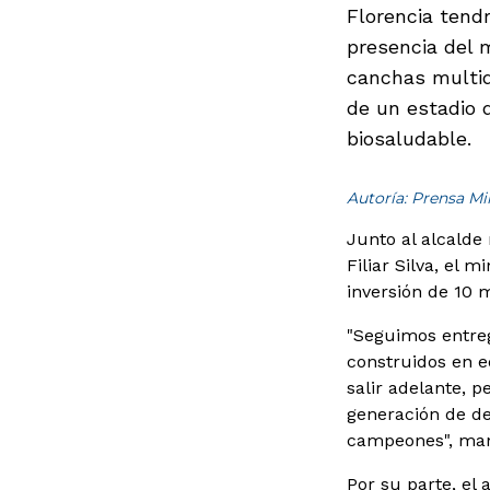
Florencia tend
presencia del m
canchas multid
de un estadio d
biosaludable.
Autoría: Prensa M
Junto al alcalde 
Filiar Silva, el 
inversión de 10 m
"Seguimos entreg
construidos en e
salir adelante, p
generación de de
campeones", man
Por su parte, el