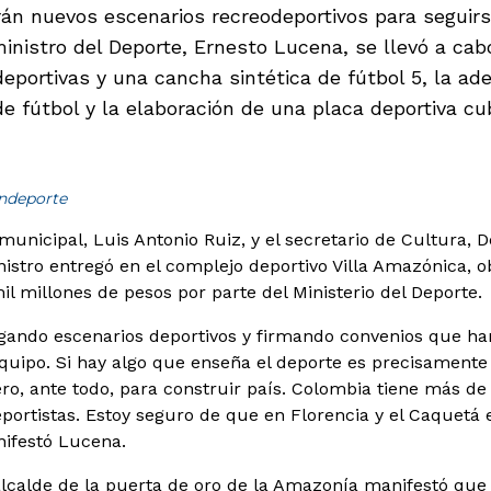
rán nuevos escenarios recreodeportivos para seguir
inistro del Deporte, Ernesto Lucena, se llevó a cab
eportivas y una cancha sintética de fútbol 5, la ad
e fútbol y la elaboración de una placa deportiva cubi
indeporte
municipal, Luis Antonio Ruiz, y el secretario de Cultura, 
ministro entregó en el complejo deportivo Villa Amazónica,
il millones de pesos por parte del Ministerio del Deporte.
ando escenarios deportivos y firmando convenios que han
quipo. Si hay algo que enseña el deporte es precisamente 
ero, ante todo, para construir país. Colombia tiene más de 
portistas. Estoy seguro de que en Florencia y el Caquetá 
ifestó Lucena.
 alcalde de la puerta de oro de la Amazonía manifestó que