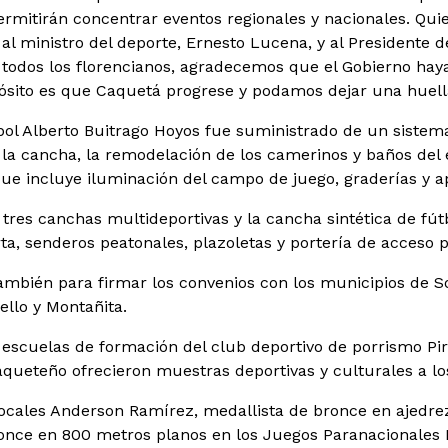
ermitirán concentrar eventos regionales y nacionales. Qui
al ministro del deporte, Ernesto Lucena, y al Presidente d
todos los florencianos, agradecemos que el Gobierno haya
pósito es que Caquetá progrese y podamos dejar una huella
tbol Alberto Buitrago Hoyos fue suministrado de un sistema
la cancha, la remodelación de los camerinos y baños del e
 que incluye iluminación del campo de juego, graderías y a
 tres canchas multideportivas y la cancha sintética de fú
rta, senderos peatonales, plazoletas y portería de acceso 
también para firmar los convenios con los municipios de So
llo y Montañita.
escuelas de formación del club deportivo de porrismo Pira
ueteño ofrecieron muestras deportivas y culturales a lo
locales Anderson Ramírez, medallista de bronce en ajedre
once en 800 metros planos en los Juegos Paranacionales B