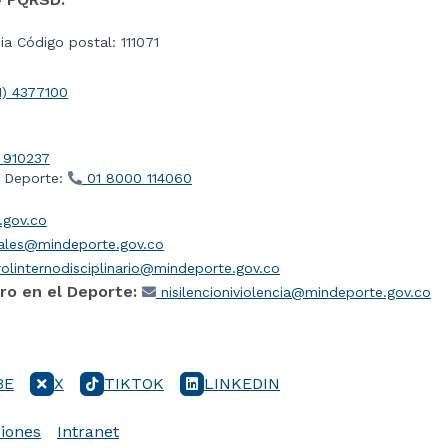
a Código postal: 111071
1) 4377100
 910237
l Deporte:
01 8000 114060
gov.co
iales@mindeporte.gov.co
olinternodisciplinario@mindeporte.gov.co
ro en el Deporte:
nisilencioniviolencia@mindeporte.gov.co
BE
X
TIKTOK
LINKEDIN
iones
Intranet