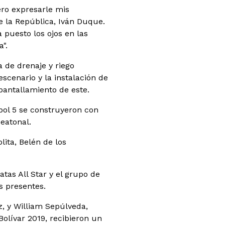
ero expresarle mis
e la República, Iván Duque.
 puesto los ojos en las
".
 de drenaje y riego
scenario y la instalación de
pantallamiento de este.
tbol 5 se construyeron con
peatonal.
lita, Belén de los
tas All Star y el grupo de
s presentes.
z, y William Sepúlveda,
olívar 2019, recibieron un