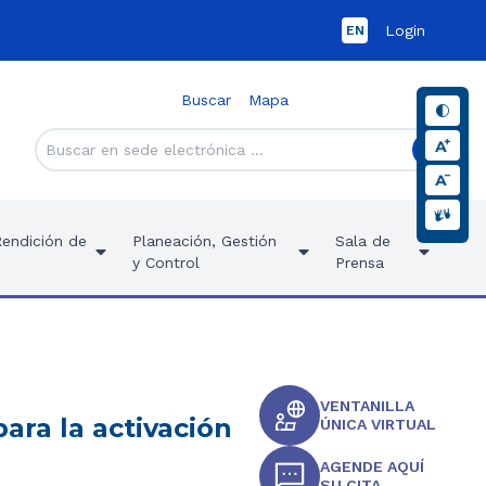
Login
EN
Buscar
Mapa
Rendición de
Planeación, Gestión
Sala de
y Control
Prensa
VENTANILLA
ara la activación
ÚNICA VIRTUAL
AGENDE AQUÍ
SU CITA