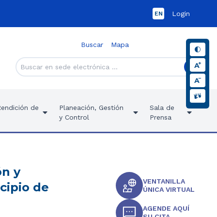
Login
EN
Buscar
Mapa
Rendición de
Planeación, Gestión
Sala de
y Control
Prensa
ón y
VENTANILLA
cipio de
ÚNICA VIRTUAL
AGENDE AQUÍ
SU CITA