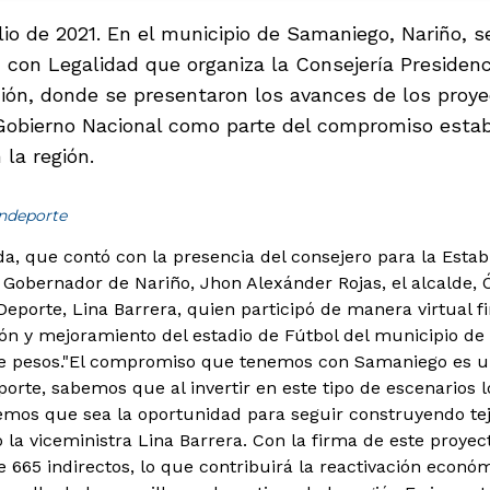
lio de 2021. En el municipio de Samaniego, Nariño, s
con Legalidad que organiza la Consejería Presidenci
ción, donde se presentaron los avances de los proy
Gobierno Nacional como parte del compromiso establ
la región.
indeporte
a, que contó con la presencia del consejero para la Estabi
l Gobernador de Nariño, Jhon Alexánder Rojas, el alcalde, Ó
 Deporte, Lina Barrera, quien participó de manera virtual 
ón y mejoramiento del estadio de Fútbol del municipio de
e pesos.
"El compromiso que tenemos con Samaniego es un
porte, sabemos que al invertir en este tipo de escenarios 
mos que sea la oportunidad para seguir construyendo teji
mó la viceministra Lina Barrera. Con la firma de este proy
e 665 indirectos, lo que contribuirá la reactivación econó