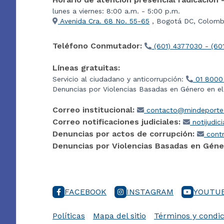
lunes a viernes: 8:00 a.m. - 5:00 p.m.
Avenida Cra. 68 No. 55-65
, Bogotá DC, Colombi
Teléfono Conmutador:
(601) 4377030 - (60
Líneas gratuitas:
Servicio al ciudadano y anticorrupción:
01 8000
Denuncias por Violencias Basadas en Género en e
Correo institucional:
contacto@mindeporte.
Correo notificaciones judiciales:
notijudic
Denuncias por actos de corrupción:
contr
Denuncias por Violencias Basadas en Géne
FACEBOOK
INSTAGRAM
YOUTU
Políticas
Mapa del sitio
Términos y condic