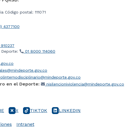
a Código postal: 111071
1) 4377100
 910237
l Deporte:
01 8000 114060
gov.co
iales@mindeporte.gov.co
olinternodisciplinario@mindeporte.gov.co
ro en el Deporte:
nisilencioniviolencia@mindeporte.gov.co
BE
X
TIKTOK
LINKEDIN
iones
Intranet