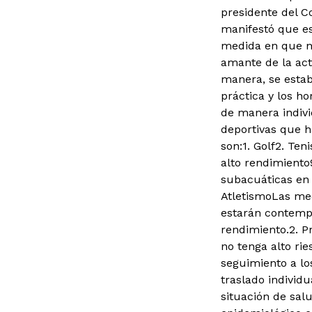
presidente del C
manifestó que es
medida en que n
amante de la acti
manera, se estab
práctica y los h
de manera individ
deportivas que h
son:1. Golf
2. Teni
alto rendimiento
subacuáticas en 
AtletismoLas med
estarán contempla
rendimiento.
2. P
no tenga alto ri
seguimiento a lo
traslado individu
situación de salu