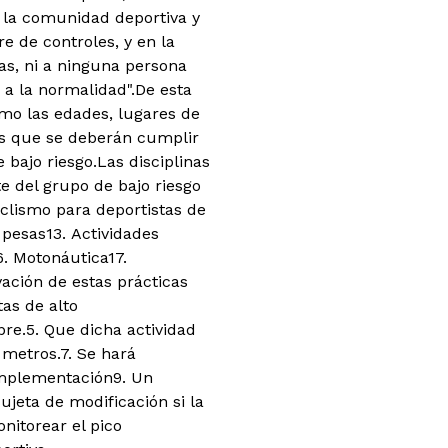
 la comunidad deportiva y
e de controles, y en la
s, ni a ninguna persona
 a la normalidad".De esta
omo las edades, lugares de
tos que se deberán cumplir
 bajo riesgo.Las disciplinas
e del grupo de bajo riesgo
iclismo para deportistas de
 pesas
13. Actividades
6. Motonáutica
17.
vación de estas prácticas
tas de alto
bre.
5. Que dicha actividad
 metros.
7. Se hará
implementación
9. Un
jeta de modificación si la
nitorear el pico