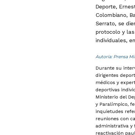
Deporte, Ernes
Colombiano, Ba
Serrato, se di
protocolo y las
individuales, e
Autoría: Prensa M
Durante su inter
dirigentes depor
médicos y expert
deportivas indivi
Ministerio del D
y Paralímpico, f
inquietudes refe
reuniones con ca
administrativa y 
reactivación paul