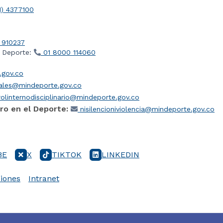
1) 4377100
 910237
l Deporte:
01 8000 114060
gov.co
iales@mindeporte.gov.co
olinternodisciplinario@mindeporte.gov.co
ro en el Deporte:
nisilencioniviolencia@mindeporte.gov.co
BE
X
TIKTOK
LINKEDIN
iones
Intranet