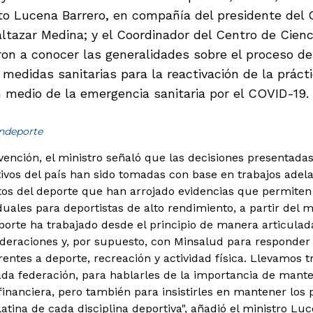
to Lucena Barrero, en compañía del presidente del
ltazar Medina; y el Coordinador del Centro de Cienc
eron a conocer las generalidades sobre el proceso de
 medidas sanitarias para la reactivación de la práct
n medio de la emergencia sanitaria por el COVID-19.
indeporte
vención, el ministro señaló que las decisiones presentada
tivos del país han sido tomadas con base en trabajos ade
os del deporte que han arrojado evidencias que permiten e
duales para deportistas de alto rendimiento, a partir del m
eporte ha trabajado desde el principio de manera articula
ederaciones y, por supuesto, con Minsalud para responder 
rentes a deporte, recreación y actividad física. Llevamos
da federación, para hablarles de la importancia de manten
financiera, pero también para insistirles en mantener los 
atina de cada disciplina deportiva", añadió el ministro Lu