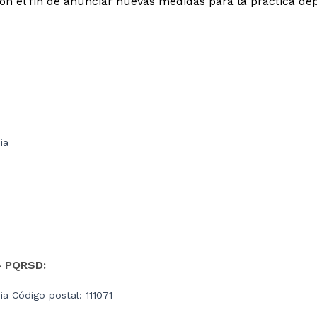
on el fin de anunciar nuevas medidas para la práctica dep
ia
- PQRSD:
a Código postal: 111071