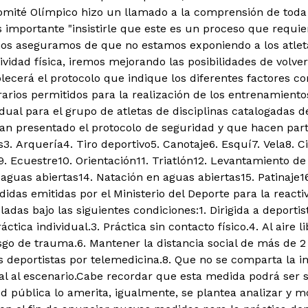
omité Olímpico hizo un llamado a la comprensión de toda
 importante "insistirle que este es un proceso que requier
os aseguramos de que no estamos exponiendo a los atleta
vidad física, iremos mejorando las posibilidades de volver
lecerá el protocolo que indique los diferentes factores c
orarios permitidos para la realización de los entrenamien
ual para el grupo de atletas de disciplinas catalogadas de
an presentado el protocolo de seguridad y que hacen part
s
3. Arquería
4. Tiro deportivo
5. Canotaje
6. Esquí
7. Vela
8. C
9. Ecuestre
10. Orientación
11. Triatlón
12. Levantamiento de
aguas abiertas
14. Natación en aguas abiertas
15. Patinaje
1
idas emitidas por el Ministerio del Deporte para la reacti
das bajo las siguientes condiciones:1. Dirigida a deportis
ráctica individual.
3. Práctica sin contacto físico.
4. Al aire li
esgo de trauma.
6. Mantener la distancia social de más de 2
s deportistas por telemedicina.
8. Que no se comparta la 
al al escenario.
Cabe recordar que esta medida podrá ser su
d pública lo amerita, igualmente, se plantea analizar y mo