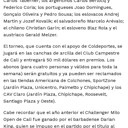
Carlos Taberner; los argentinos Carlos Berlocq y
Federico Coria; los portugueses Joao Domingues,
Gonçalo Oliveira y Pedro Sousa; los eslovacos Andrej
Martin y Jozef Kovalik; el salvadoreño Marcelo Arévalo;
el chileno Christian Garín; el esloveno Blaz Rola y el
austriaco Gerald Melzer.
El torneo, que cuenta con el apoyo de Coldeportes, se
jugará en las canchas de arcilla del Club Campestre
de Cali y entregará 50 mil dólares en premios. Los
abonos (para cuatro personas y válidos para toda la
semana) serán gratuitos y ya pueden ser reclamados
en las tiendas Americana de Colchones, SportZone
(Jardín Plaza, Unicentro, Palmetto y Chipichape) y los
CAV Claro (Jardín Plaza, Chipichape, Roosevelt,
Santiago Plaza y Oeste).
Cabe recordar que el año anterior el Challenger Milo
Open de Cali fue ganado por el barbadense Darian
King, quien se impuso en el partido por el título al