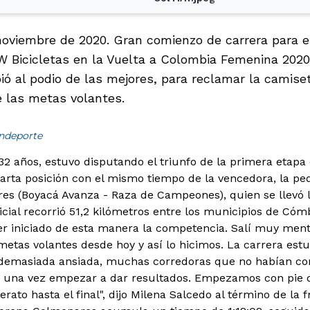
noviembre de 2020. Gran comienzo de carrera para e
W Bicicletas en la Vuelta a Colombia Femenina 2020
ó al podio de las mejores, para reclamar la camiset
e las metas volantes.
indeporte
2 años, estuvo disputando el triunfo de la primera etapa de
cuarta posición con el mismo tiempo de la vencedora, la pe
s (Boyacá Avanza - Raza de Campeones), quien se llevó la
icial recorrió 51,2 kilómetros entre los municipios de Cómb
r iniciado de esta manera la competencia. Salí muy menta
metas volantes desde hoy y así lo hicimos. La carrera es
demasiada ansiada, muchas corredoras que no habían co
e una vez empezar a dar resultados. Empezamos con pie 
erato hasta el final", dijo Milena Salcedo al término de la 