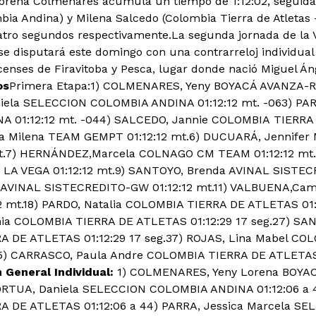
 Lorena Colmenares acumula un tiempo de 1:12:02, seguida
bia Andina) y Milena Salcedo (Colombia Tierra de Atletas 
atro segundos respectivamente.La segunda jornada de la 
e disputará este domingo con una contrarreloj individual 
enses de Firavitoba y Pesca, lugar donde nació Miguel Á
os
Primera Etapa:1) COLMENARES, Yeny BOYACÁ AVANZA-RA
ela SELECCION COLOMBIA ANDINA 01:12:12 mt. -063) PAR
 01:12:12 mt. -044) SALCEDO, Jannie COLOMBIA TIERRA 
na Milena TEAM GEMPT 01:12:12 mt.6) DUCUARÁ, Jennif
t.7) HERNÁNDEZ,Marcela COLNAGO CM TEAM 01:12:12 mt.
LA VEGA 01:12:12 mt.9) SANTOYO, Brenda AVINAL SISTECR
 AVINAL SISTECREDITO-GW 01:12:12 mt.11) VALBUENA,Ca
2 mt.18) PARDO, Natalia COLOMBIA TIERRA DE ATLETAS 01:1
a COLOMBIA TIERRA DE ATLETAS 01:12:29 17 seg.27) SANA
 DE ATLETAS 01:12:29 17 seg.37) ROJAS, Lina Mabel C
.45) CARRASCO, Paula Andre COLOMBIA TIERRA DE ATLETAS
n General Individual:
1) COLMENARES, Yeny Lorena BOY
ORTUA, Daniela SELECCION COLOMBIA ANDINA 01:12:06 a 
A DE ATLETAS 01:12:06 a 44) PARRA, Jessica Marcela 