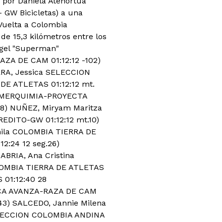
 por Daniela Atehortúa
- GW Bicicletas) a una
Vuelta a Colombia
de 15,3 kilómetros entre los
ngel "Superman"
ZA DE CAM 01:12:12 -102)
RA, Jessica SELECCION
DE ATLETAS 01:12:12 mt.
er MERQUIMIA-PROYECTA
8) NUÑEZ, Miryam Maritza
EDITO-GW 01:12:12 mt.10)
mila COLOMBIA TIERRA DE
2:24 12 seg.26)
BRIA, Ana Cristina
OLOMBIA TIERRA DE ATLETAS
 01:12:40 28
ACA AVANZA-RAZA DE CAM
43) SALCEDO, Jannie Milena
SELECCION COLOMBIA ANDINA