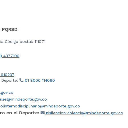
- PQRSD:
a Código postal: 111071
1) 4377100
 910237
l Deporte:
01 8000 114060
gov.co
iales@mindeporte.gov.co
olinternodisciplinario@mindeporte.gov.co
ro en el Deporte:
nisilencioniviolencia@mindeporte.gov.co