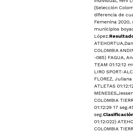
individual, Yeni
(Selección Colom
diferencia de cu
Femenina 2020, s
municipios boyac
López.
Resultad
ATEHORTUA,Dani
COLOMBIA ANDINA
-065) FAGUA, A
TEAM 01:12:12 m
LIRO SPORT-ALC 
FLOREZ, Juliana
ATLETAS 01:12:1
MENESES,Jesseni
COLOMBIA TIERRA
01:12:29 17 seg
seg.
Clasificació
01:12:022) ATEH
COLOMBIA TIERR