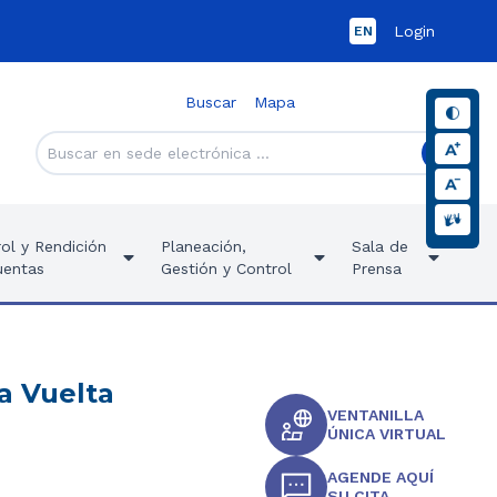
Login
EN
Buscar
Mapa
ol y Rendición
Planeación,
Sala de
uentas
Gestión y Control
Prensa
a Vuelta
VENTANILLA
ÚNICA VIRTUAL
AGENDE AQUÍ
SU CITA