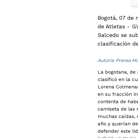
Bogotá, 07 de 
de Atletas - G
Salcedo se subi
clasificación d
Autoría: Prensa M
La bogotana, de 3
clasificó en la 
Lorena Colmenare
en su fracción in
contenta de habe
camiseta de las 
muchas caídas, 
año y querían d
defender este lid