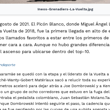
Ineos-Grenadiers-La-Vuelta.jpg
gosto de 2021. El Picón Blanco, donde Miguel Ángel 
 Vuelta de 2018, fue la primera llegada en alto de 
los llamados favoritos a estar entre los primeros de 
imer cara a cara. Aunque no hubo grandes diferencia
l ascenso para ubicarse dentro del top-10.
indeporte
aaramäe se quedó con la etapa y el liderato de la Vuelta a
hé-Wanty-Gobert Matériaux sacó a relucir toda su experie
ómetros aceleró para dejar atrás a Joe Dombrowski y a Ke
 un grupo de ocho corredores que estuvo en la fuga del 
traba el pedalista colombiano, Juan Sebastián Molano.
Ta
nque Dombrowski intentó seguirle el paso, la cadencia qu
ra se fue perdiendo por las curvas de una subida angosta