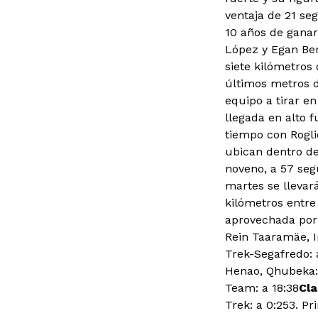
ventaja de 21 se
10 años de ganar
López y Egan Ber
siete kilómetros
últimos metros d
equipo a tirar e
llegada en alto 
tiempo con Rogli
ubican dentro de
noveno, a 57 seg
martes se llevar
kilómetros entre
aprovechada por 
Rein Taaramäe, I
Trek-Segafredo: a
Henao, Qhubeka: 
Team: a 18:38
Cla
Trek: a 0:253. P