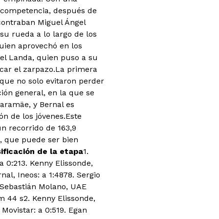
a competencia, después de
ncontraban Miguel Ángel
su rueda a lo largo de los
quien aprovechó en los
kel Landa, quien puso a su
car el zarpazo.La primera
 que no solo evitaron perder
ión general, en la que se
aaramäe, y Bernal es
ón de los jóvenes.Este
n recorrido de 163,9
, que puede ser bien
ificación de la etapa
1.
 0:213. Kenny Elissonde,
nal, Ineos: a 1:4878. Sergio
 Sebastián Molano, UAE
m 44 s2. Kenny Elissonde,
 Movistar: a 0:519. Egan