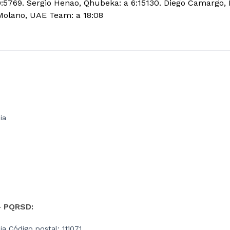
 0:5769. Sergio Henao, Qhubeka: a 6:15130. Diego Camargo, 
Molano, UAE Team: a 18:08
ia
- PQRSD:
a Código postal: 111071