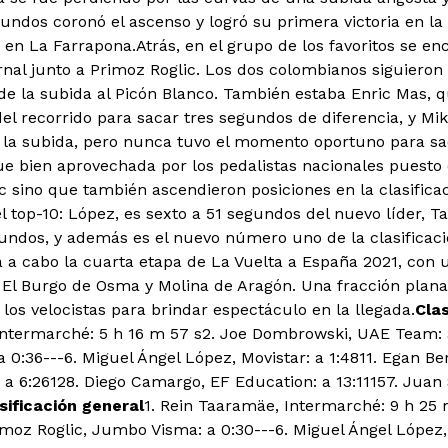
gundos coronó el ascenso y logró su primera victoria en l
 en La Farrapona.
Atrás, en el grupo de los favoritos se e
nal junto a Primoz Roglic. Los dos colombianos siguieron 
 de la subida al Picón Blanco. También estaba Enric Mas, 
el recorrido para sacar tres segundos de diferencia, y Mi
n la subida, pero nunca tuvo el momento oportuno para sa
fue bien aprovechada por los pedalistas nacionales puesto
c sino que también ascendieron posiciones en la clasificac
l top-10: López, es sexto a 51 segundos del nuevo líder, T
undos, y además es el nuevo número uno de la clasificaci
á a cabo la cuarta etapa de La Vuelta a España 2021, con u
 El Burgo de Osma y Molina de Aragón. Una fracción plana
los velocistas para brindar espectáculo en la llegada.
Clas
ntermarché: 5 h 16 m 57 s2. Joe Dombrowski, UAE Team: a
 0:36---6. Miguel Ángel López, Movistar: a 1:4811. Egan Ber
a 6:26128. Diego Camargo, EF Education: a 13:11157. Juan
sificación general
1. Rein Taaramäe, Intermarché: 9 h 25 
rimoz Roglic, Jumbo Visma: a 0:30---6. Miguel Ángel López,