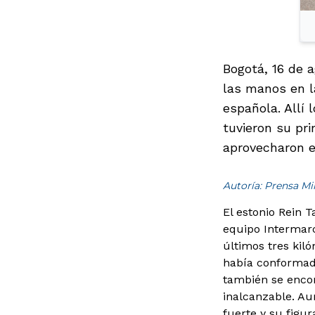
Bogotá, 16 de a
las manos en la
española. Allí 
tuvieron su pr
aprovecharon e
Autoría: Prensa M
El estonio Rein T
equipo Intermarc
últimos tres kil
había conformado
también se encon
inalcanzable. Au
fuerte y su figu