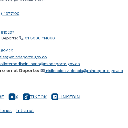
1) 4377100
 910237
l Deporte:
01 8000 114060
gov.co
iales@mindeporte.gov.co
olinternodisciplinario@mindeporte.gov.co
ro en el Deporte:
nisilencioniviolencia@mindeporte.gov.co
BE
X
TIKTOK
LINKEDIN
iones
Intranet