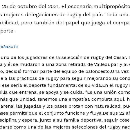
 25 de octubre del 2021. El escenario multipropósit
s mejores delegaciones de rugby del país. Toda una 
habilidad, pero también del papel que juega el comp
porte.
indeporte
uno de los jugadores de la selección de rugby del Cesar. I
a y él se mudaron a una zona retirada de Valledupar y al v
, decidió formar parte del equipo de baloncesto.
Una vez 
 a las practicas de rugby para seguir mejorando su condic
e ese sería el deporte fundamental de su vida.En el rugby
ilia que entrena, se apoya y se cuida. "Es una unión co
 más que unidad, tenemos una empatíaa completa aquí, 
a arena, las jugadas y los pases brotan con naturalidad, pu
nses permite que el conjunto funcione y fluya.De sus 22 a
sciplina y espera, junto a su familia deportiva, seguir cos
darse como una de las mejores selecciones del rugby nac