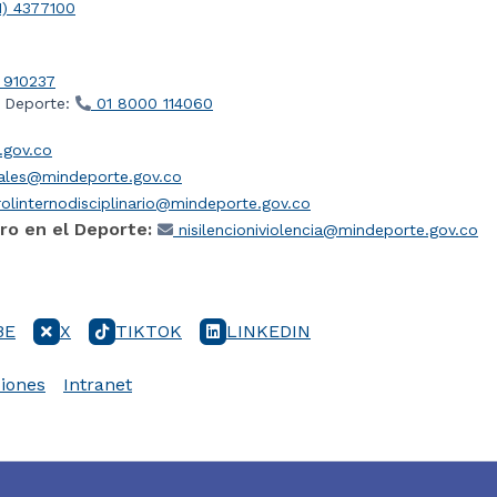
1) 4377100
 910237
l Deporte:
01 8000 114060
gov.co
iales@mindeporte.gov.co
olinternodisciplinario@mindeporte.gov.co
ro en el Deporte:
nisilencioniviolencia@mindeporte.gov.co
BE
X
TIKTOK
LINKEDIN
iones
Intranet