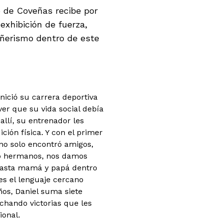
o de Coveñas recibe por
exhibición de fuerza,
añerismo dentro de este
nició su carrera deportiva
er que su vida social debía
allí, su entrenador les
ión física. Y con el primer
 no solo encontró amigos,
mo hermanos, nos damos
hasta mamá y papá dentro
es el lenguaje cercano
ños, Daniel suma siete
echando victorias que les
ional.