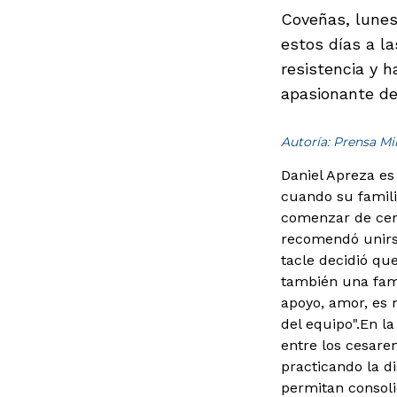
Coveñas, lunes
estos días a la
resistencia y 
apasionante de
Autoría: Prensa M
Daniel Apreza es 
cuando su famili
comenzar de cero
recomendó unirse
tacle decidió qu
también una fam
apoyo, amor, es
del equipo".En l
entre los cesare
practicando la di
permitan consoli