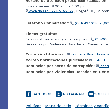
Horario de atención presencial radicación 
lunes a viernes: 8:00 a.m. - 5:00 p.m.
Avenida Cra. 68 No. 55-65
, Bogotá DC, Colombi
Teléfono Conmutador:
(601) 4377030 - (60
Líneas gratuitas:
Servicio al ciudadano y anticorrupción:
01 8000
Denuncias por Violencias Basadas en Género en e
Correo institucional:
contacto@mindeporte.
Correo notificaciones judiciales:
notijudic
Denuncias por actos de corrupción:
contr
Denuncias por Violencias Basadas en Géne
FACEBOOK
INSTAGRAM
YOUTU
Políticas
Mapa del sitio
Términos y condic