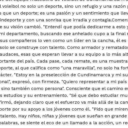
 voleibol no solo un deporte, sino un refugio y una razón 
ás que un deporte; es una pasión y un sentimiento que llev
indeporte y con una sonrisa que irradia y contagia.
Comenzó
 su visión cambió. "Entendí que podía dedicarme a esto y
 mi departamento, buscando ese anhelado cupo a la final n
sus compañeros lo ven como un líder en la cancha, él es
o solo se construye con talento. Como armador y rematador
audaces, esas que esperan llevar a su equipo a lo más al
rtante del país. Cada pase, cada remate, es una muestra
eporte, al que califica como "una maravilla", no solo ha f
rácter. "Estoy en la preselección de Cundinamarca y mi su
onal", expresó, con firmeza. "Quiero representar a mi país
 sino también como persona". Consciente que el camino e
us estudios y su entrenamiento. "Sé que debo estudiar mu
afirmó, dejando claro que el esfuerzo va más allá de la ca
eporte por su apoyo a los jóvenes como él. "Pido que miren
alento. Hay niños, niñas y jóvenes que sueñan en grande
palabras, se siente el eco de un llamado a la acción, un r