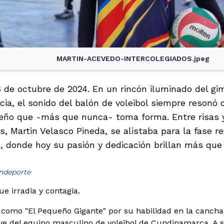
MARTIN-ACEVEDO-INTERCOLEGIADOS.jpeg
 de octubre de 2024. En un rincón iluminado del gim
cia, el sonido del balón de voleibol siempre resonó 
eño que -más que nunca- toma forma. Entre risas 
s, Martin Velasco Pineda, se alistaba para la fase r
s, donde hoy su pasión y dedicación brillan más que
indeporte
e irradia y contagia.
 como "El Pequeño Gigante" por su habilidad en la cancha
ave del equipo masculino de voleibol de Cundinamarca. A s