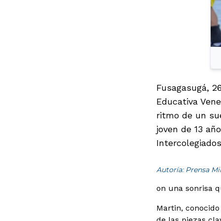
Fusagasugá, 26
Educativa Vene
ritmo de un su
joven de 13 año
Intercolegiado
Autoría: Prensa M
on una sonrisa qu
Martin, conocido
de las piezas cl