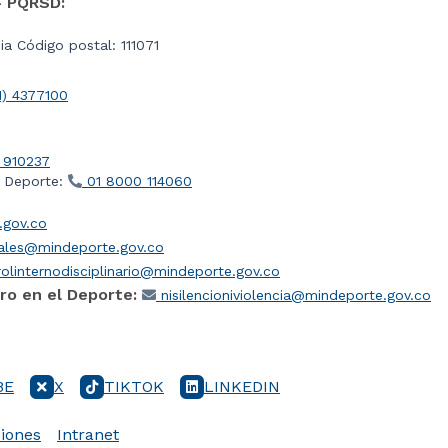
- PQRSD:
a Código postal: 111071
1) 4377100
 910237
l Deporte:
01 8000 114060
gov.co
iales@mindeporte.gov.co
olinternodisciplinario@mindeporte.gov.co
ro en el Deporte:
nisilencioniviolencia@mindeporte.gov.co
BE
X
TIKTOK
LINKEDIN
iones
Intranet