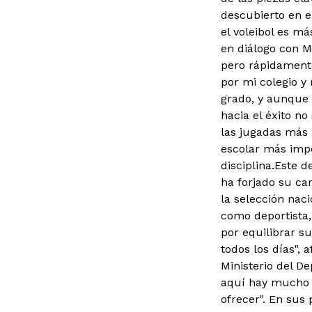
descubierto en el
el voleibol es m
en diálogo con M
pero rápidamente
por mi colegio y
grado, y aunque 
hacia el éxito n
las jugadas más 
escolar más impo
disciplina.Este d
ha forjado su ca
la selección naci
como deportista,
por equilibrar s
todos los días", 
Ministerio del D
aquí hay mucho t
ofrecer". En sus 