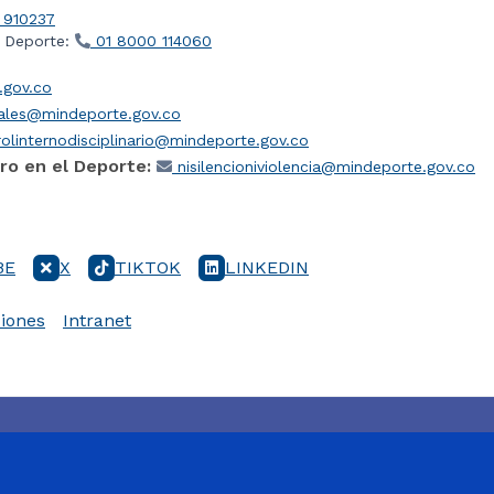
 910237
l Deporte:
01 8000 114060
gov.co
iales@mindeporte.gov.co
olinternodisciplinario@mindeporte.gov.co
ro en el Deporte:
nisilencioniviolencia@mindeporte.gov.co
BE
X
TIKTOK
LINKEDIN
iones
Intranet