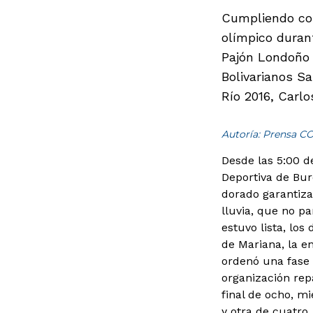
Cumpliendo con
olímpico duran
Pajón Londoño 
Bolivarianos S
Río 2016, Carlo
Autoría: Prensa C
Desde las 5:00 d
Deportiva de Bure
dorado garantiza
lluvia, que no pa
estuvo lista, lo
de Mariana, la e
ordenó una fase i
organización rep
final de ocho, m
y otra de cuatro,