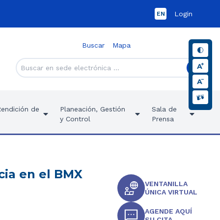
Login
EN
Buscar
Mapa
Rendición de
Planeación, Gestión
Sala de
y Control
Prensa
cia en el BMX
VENTANILLA
ÚNICA VIRTUAL
AGENDE AQUÍ
SU CITA