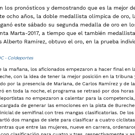
 los pronósticos y demostrando que es la mejor de
te ocho años, la doble medallista olímpica de oro, 
ganó este sábado su segunda medalla de oro en los
anta Marta-2017, a tiempo que el también medallista
s Alberto Ramírez, obtuvo el oro, en la prueba indivi
OC - Coldeportes
e la mañana, los aficionados empezaron a hacer final en l
che, con la idea de tener la mejor posición en la tribuna 
do por la presencia de Mariana, de Carlos Ramírez y de l
ró en toda la noche, el programa se retrasó por dos horas 
s deportistas no empezaron a calentar para la competencia
ncargada de generar las emociones en la pista de Burech
nicial de semifinal con tres mangas clasificatorias. De lo
artió dos mangas de siete para clasificar a cuatro ciclist
ientras que entre las mujeres, nueve en carrera, ordenar
 con clasificación para cuatro y tres, respectivamente y as