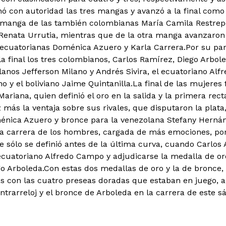
nó con autoridad las tres mangas y avanzó a la final como
manga de las también colombianas María Camila Restrepo
Renata Urrutia, mientras que de la otra manga avanzaron
ecuatorianas Doménica Azuero y Karla Carrera.Por su par
la final los tres colombianos, Carlos Ramírez, Diego Arbole
anos Jefferson Milano y Andrés Sivira, el ecuatoriano Alf
o y el boliviano Jaime Quintanilla.La final de las mujeres
ariana, quien definió el oro en la salida y la primera rect
más la ventaja sobre sus rivales, que disputaron la plata,
nica Azuero y bronce para la venezolana Stefany Hernán
la carrera de los hombres, cargada de más emociones, por 
 sólo se definió antes de la última curva, cuando Carlos
ecuatoriano Alfredo Campo y adjudicarse la medalla de o
o Arboleda.Con estas dos medallas de oro y la de bronce,
 con las cuatro preseas doradas que estaban en juego, a
ntrarreloj y el bronce de Arboleda en la carrera de este s