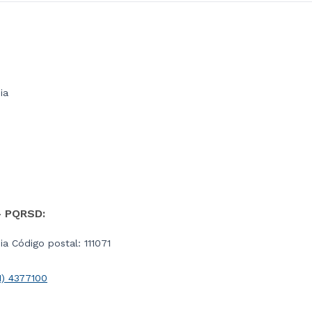
ia
- PQRSD:
a Código postal: 111071
1) 4377100