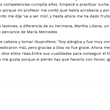
sas competencias cumplía años. Empecé a practicar lucha
b porque mi profesor me contó que había acrobacia y por
o me dije ‘va a ser mío’, y hasta ahora me ha dado frutos
 lesiones, a diferencia de su hermana, Martha Liliana, un
co percance de María Mercedes
de cabeza y tomar Ibuprofeno: "Soy alérgica y fue muy c
dicaron mal, pero gracias a Dios no fue grave. Ahora me
 dice entre risas.
Entre sus cualidades para conseguir el t
o me gusta porque si pierdo hay que hacerlo con honor, i