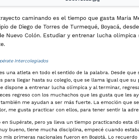
trayecto caminando es el tiempo que gasta María 
cipio de Diego de Torres de Turmequé, Boyacá, desde
de Nuevo Colón. Estudiar y entrenar lucha olímpica
e.
pérate Intercolegiados
s una atleta en todo el sentido de la palabra. Desde que s
s para llegar hasta su colegio, que se llama igual que su 
se dispone a entrenar lucha olímpica y al terminar, regre
eces regreso con los muchachos que les gusta que les ay
í también me ayudan a ser más fuerte. La emoción que se
lor, me gusta practicar con ellos, para tener sentir la adr
 en Supérate, pero ya lleva un tiempo practicando esta dis
muy bueno, tiene mucha disciplina, empecé cuando estaba
o mis primeras nacionales fueron en Bogotá. Lo recuerd