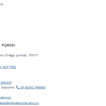
ia
- PQRSD:
a Código postal: 111071
1) 4377100
 910237
l Deporte:
01 8000 114060
gov.co
iales@mindeporte.gov.co