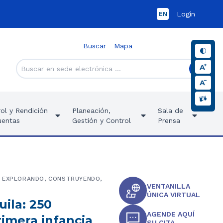
Login
EN
Buscar
Mapa
ol y Rendición
Planeación,
Sala de
uentas
Gestión y Control
Prensa
, EXPLORANDO, CONSTRUYENDO,
VENTANILLA
ÚNICA VIRTUAL
uila: 250
AGENDE AQUÍ
rimera infancia
SU CITA