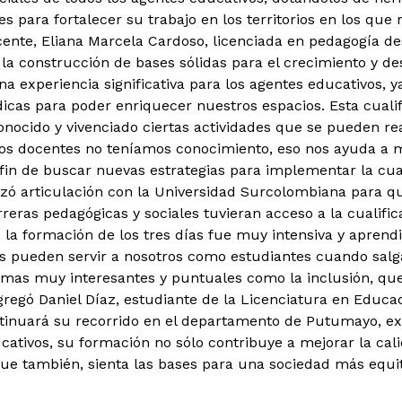
es para fortalecer su trabajo en los territorios en los que 
ente, Eliana Marcela Cardoso, licenciada en pedagogía de
n la construcción de bases sólidas para el crecimiento y de
na experiencia significativa para los agentes educativos, 
icas para poder enriquecer nuestros espacios. Esta cuali
ocido y vivenciado ciertas actividades que se pueden reali
s docentes no teníamos conocimiento, eso nos ayuda a m
 fin de buscar nuevas estrategias para implementar la cual
lizó articulación con la Universidad Surcolombiana para 
reras pedagógicas y sociales tuvieran acceso a la cualifi
, la formación de los tres días fue muy intensiva y apren
s pueden servir a nosotros como estudiantes cuando sal
mas muy interesantes y puntuales como la inclusión, qu
regó Daniel Díaz, estudiante de la Licenciatura en Educaci
tinuará su recorrido en el departamento de Putumayo, ex
ativos, su formación no sólo contribuye a mejorar la cal
ue también, sienta las bases para una sociedad más equit