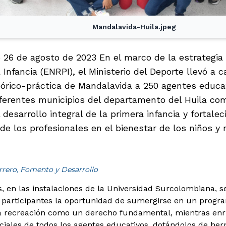
Mandalavida-Huila.jpeg
 26 de agosto de 2023 En el marco de la estrategia
 Infancia (ENRPI), el Ministerio del Deporte llevó a c
eórico-práctica de Mandalavida a 250 agentes educat
ferentes municipios del departamento del Huila como
desarrollo integral de la primera infancia y fortalec
de los profesionales en el bienestar de los niños y
rrero, Fomento y Desarrollo
s, en las instalaciones de la Universidad Surcolombiana, s
s participantes la oportunidad de sumergirse en un prog
a recreación como un derecho fundamental, mientras enri
ciales de todos los agentes educativos, dotándolos de her