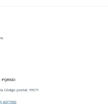
ia
- PQRSD:
a Código postal: 111071
1) 4377100