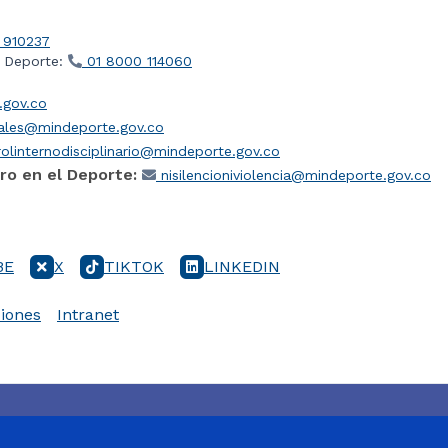
 910237
l Deporte:
01 8000 114060
gov.co
iales@mindeporte.gov.co
olinternodisciplinario@mindeporte.gov.co
ro en el Deporte:
nisilencioniviolencia@mindeporte.gov.co
BE
X
TIKTOK
LINKEDIN
iones
Intranet