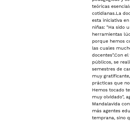
teóricas esencial
cotidianas.
La doc
esta iniciativa e
niñas: "Ha sido u
herramientas lúd
porque hemos con
las cuales mucho
docentes".
Con el
públicos, se rea
semestres de car
muy gratificante
prácticas que no
Hemos tocado te
muy olvidado", ag
Mandalavida con
más agentes educ
temprana, sino q