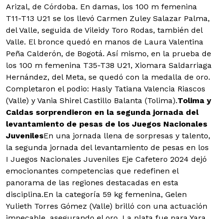
Arizal, de Córdoba. En damas, los 100 m femenina
T11-T13 U21 se los llevó Carmen Zuley Salazar Palma,
del Valle, seguida de Vileidy Toro Rodas, también del
Valle. El bronce quedó en manos de Laura Valentina
Peña Calderón, de Bogotá. Así mismo, en la prueba de
los 100 m femenina T35-T38 U21, Xiomara Saldarriaga
Hernández, del Meta, se quedó con la medalla de oro.
Completaron el podio: Hasly Tatiana Valencia Riascos
(Valle) y Vania Shirel Castillo Balanta (Tolima).
Tolima y
Caldas sorprendieron en la segunda jornada del
levantamiento de pesas de los Juegos Nacionales
Juveniles
En una jornada llena de sorpresas y talento,
la segunda jornada del levantamiento de pesas en los
I Juegos Nacionales Juveniles Eje Cafetero 2024 dejó
emocionantes competencias que redefinen el
panorama de las regiones destacadas en esta
disciplina.En la categoría 59 kg femenina, Gelen
Yulieth Torres Gómez (Valle) brilló con una actuación
impecable, asegurando el oro. La plata fue para Yara