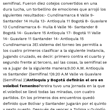
semifinal. Fueron diez cotejos convertidos en una
dura lucha, un torbellino de emociones que arrojó los
siguientes resultados:
- Cundinamarca 6 Valle 9
-
Santander 14 Huila 13
- Antioquia 11 Bogotá 8
- Guaviare
13 Cundinamarca 6
- Huila 6 Valle 16
- Santander 8
Bogotá 14
- Guaviare 15 Antioquia 17
- Bogotá 11 Valle
14
- Guaviare 11 Santander 14
- Antioquia 15
Cundinamarca 3
El sistema del torneo les permitía a
los cuatro primeros clasificar a la siguiente instancia,
jugando cruzado, es decir: primero contra el cuarto y
segundo frente al tercero, así las cosas, la semifinal se
va a jugar de la siguiente manera:
9.00 A.M. Antioquia
vs Santander (Semifinal 1)
9.20 A.M Valle vs Guaviare
(Semifinal 2)
Antioquia y Bogotá definirán el oro en
voleibol femenino
Pereira tuvo una jornada en la que
el voleibol se llevó todas las miradas, con cuatro
partidos. En los primeros dos encuentros quedó
definido que Bolívar y Santander jugarán por el quinto
y sexto puesto. Después de vencer a Tolima y Quindío,