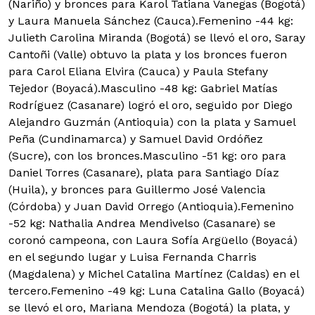
(Nariño) y bronces para Karol Tatiana Vanegas (Bogotá)
y Laura Manuela Sánchez (Cauca).Femenino -44 kg:
Julieth Carolina Miranda (Bogotá) se llevó el oro, Saray
Cantoñi (Valle) obtuvo la plata y los bronces fueron
para Carol Eliana Elvira (Cauca) y Paula Stefany
Tejedor (Boyacá).Masculino -48 kg: Gabriel Matías
Rodríguez (Casanare) logró el oro, seguido por Diego
Alejandro Guzmán (Antioquia) con la plata y Samuel
Peña (Cundinamarca) y Samuel David Ordóñez
(Sucre), con los bronces.Masculino -51 kg: oro para
Daniel Torres (Casanare), plata para Santiago Díaz
(Huila), y bronces para Guillermo José Valencia
(Córdoba) y Juan David Orrego (Antioquia).Femenino
-52 kg: Nathalia Andrea Mendivelso (Casanare) se
coronó campeona, con Laura Sofía Argüello (Boyacá)
en el segundo lugar y Luisa Fernanda Charris
(Magdalena) y Michel Catalina Martínez (Caldas) en el
tercero.Femenino -49 kg: Luna Catalina Gallo (Boyacá)
se llevó el oro, Mariana Mendoza (Bogotá) la plata, y