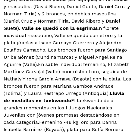
y masculina (David Ribero, Daniel Guete, Daniel Cruz y
Norman Tiria) y 2 bronces, en dobles masculina
(Daniel Cruz y Norman Tiria, David Ribero y Daniel
Guete).
Valle se quedó con la esgrima
En florete
individual masculino, Valle se quedó con el oro y la
plata gracias a Isaac Camayo Guerrero y Alejandro
Bolaños Camacho. Los bronces fueron para Santiago
Uribe Gómez (Cundinamarca) y Miguel Ángel Reina
Aguirre (Valle).En sable individual femenino, Elizabeth
Martínez Carvajal (Valle) conquistó el oro, seguida de
Nathaly Yirena García Amaya (Bogotá) con la plata. Los
bronces fueron para Mariana Gamboa Andrade
(Tolima) y Laura Restrepo Urrego (Antioquia).
Lluvia
de medallas en taekwondo
El taekwondo dejó
grandes momentos en los I Juegos Nacionales
Juveniles con jóvenes promesas destacándose en
cada categoría.Femenino -46 kg: oro para Danna
Isabella Ramírez (Boyacá), plata para Sofía Romero