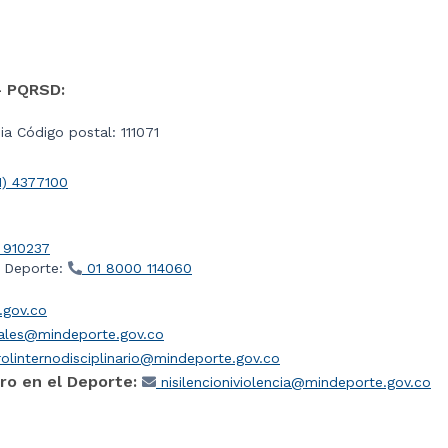
- PQRSD:
a Código postal: 111071
1) 4377100
 910237
l Deporte:
01 8000 114060
gov.co
iales@mindeporte.gov.co
olinternodisciplinario@mindeporte.gov.co
ro en el Deporte:
nisilencioniviolencia@mindeporte.gov.co