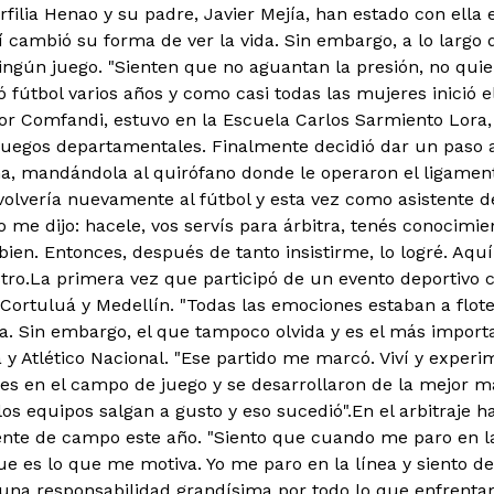
filia Henao y su padre, Javier Mejía, han estado con ella 
sí cambió su forma de ver la vida. Sin embargo, a lo largo 
ngún juego. "Sienten que no aguantan la presión, no qui
 fútbol varios años y como casi todas las mujeres inició el
r Comfandi, estuvo en la Escuela Carlos Sarmiento Lora, 
juegos departamentales. Finalmente decidió dar un paso a
ha, mandándola al quirófano donde le operaron el ligamen
volvería nuevamente al fútbol y esta vez como asistente de
 me dijo: hacele, vos servís para árbitra, tenés conocimie
 bien. Entonces, después de tanto insistirme, lo logré. Aqu
tro.
La primera vez que participó de un evento deportivo 
Cortuluá y Medellín. "Todas las emociones estaban a flot
da. Sin embargo, el que tampoco olvida y es el más import
a y Atlético Nacional. "Ese partido me marcó. Viví y expe
s en el campo de juego y se desarrollaron de la mejor 
los equipos salgan a gusto y eso sucedió".
En el arbitraje h
tente de campo este año. "Siento que cuando me paro en la
ue es lo que me motiva. Yo me paro en la línea y siento d
o una responsabilidad grandísima por todo lo que enfrent