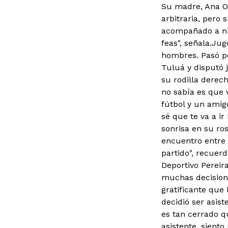
Su madre, Ana Or
arbitraria, pero 
acompañado a ni
feas", señala.
Jugó
hombres. Pasó po
Tuluá y disputó 
su rodilla derec
no sabía es que 
fútbol y un amigo
sé que te va a ir
sonrisa en su ros
encuentro entre 
partido", recuer
Deportivo Pereir
muchas decisione
gratificante que 
decidió ser asis
es tan cerrado q
asistente, sient