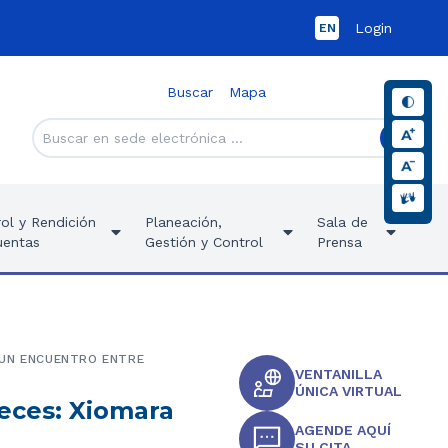
Login
EN
Buscar
Mapa
ol y Rendición
Planeación,
Sala de
uentas
Gestión y Control
Prensa
 UN ENCUENTRO ENTRE
VENTANILLA
ÚNICA VIRTUAL
eces: Xiomara
AGENDE AQUÍ
SU CITA