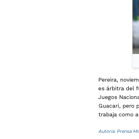
Pereira, novie
es árbitra del 
Juegos Naciona
Guacarí, pero 
trabaja como au
Autoría: Prensa M