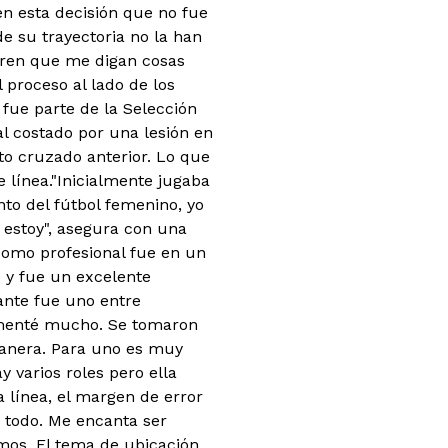
en esta decisión que no fue
de su trayectoria no la han
eren que me digan cosas
 proceso al lado de los
fue parte de la Selección
l costado por una lesión en
to cruzado anterior. Lo que
 línea.
"Inicialmente jugaba
nto del fútbol femenino, yo
í estoy", asegura con una
como profesional fue en un
e y fue un excelente
ante fue uno entre
rimenté mucho. Se tomaron
manera. Para uno es muy
ay varios roles pero ella
 línea, el margen de error
e todo. Me encanta ser
amos. El tema de ubicación