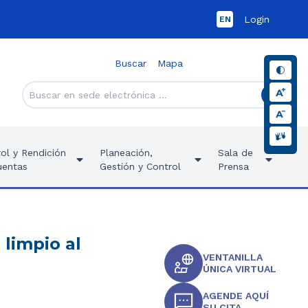
Login
EN
Buscar
Mapa
ol y Rendición
Planeación,
Sala de
uentas
Gestión y Control
Prensa
limpio al
VENTANILLA
ÚNICA VIRTUAL
AGENDE AQUÍ
SU CITA