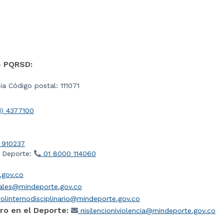
- PQRSD:
a Código postal: 111071
1) 4377100
 910237
l Deporte:
01 8000 114060
gov.co
iales@mindeporte.gov.co
olinternodisciplinario@mindeporte.gov.co
ro en el Deporte:
nisilencioniviolencia@mindeporte.gov.co