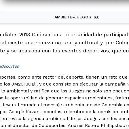
AMBIETE-JUEGOS.jpg
diales 2013 Cali son una oportunidad de participar
onal existe una riqueza natural y cultural y que Col
ente y se apasiona con los eventos deportivos, que c
ldeportes
portes, como ente rector del deporte, tienen un reto que 
e los JM2013Cali, y que consiste en ejecutar la campaña 
 lo ambiental y ratifica que los Juegos no solo son encue
no la oportunidad de generar espacios ambientales, frater
 llevar al mundo el mensaje ambiental desde Colombia c
 por George Kazantzopoulos, miembro de la comisión amb
uien revisó la agenda ambiental de los Juegos con los en
 con el director de Coldeportes, Andrés Botero Phillipsbou