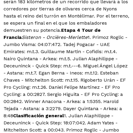
serán 183 kilómetros de un recorrido que llevará a los
corredores por tierras de olivares cerca de Nyons
hasta el reino del turrón en Montélimar. Por el terreno,
se espera un final en el que los embaladores
demuestren su potencia.
Etapa 4 Tour de
Francia
Sisteron - Orcières-Merlette
1. Primoz Roglic -
Jumbo Visma: 04:07:472. Tadej Pogacar - UAE
Emirates: m.t.3. Guillaume Martin - Cofidis: m.t.4.
Nairo Quintana - Arkea: m.t.5. Julian Alaphilippe -
Deceuninck - Quick Step: m.t.---6. Miguel Ángel López
- Astana: m.t.7. Egan Berna - Ineos: m.t.12. Esteban
Chaves - Mitchelton Scott: m.t.15. Rigoberto Urán - EF
Pro Cycling: m.t.26. Daniel Felipe Martínez - EF Pro
Cycling: a 00:2827. Sergio Higuita - EF Pro Cycling: a
00:2842. Winner Anacona - Arkea: a 1:5355. Harold
Tejada - Astana: a 3:2279. Dayer Quintana - Arkea: a
8:48
Clasificación general
1. Julian Alaphilippe -
Deceuninck - Quick Step: 18:07:042. Adam Yates -
Mitchelton Scott: a 00:043. Primoz Roglic - Jumbo