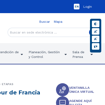
Login
EN
Buscar
Mapa
Rendición de
Planeación, Gestión
Sala de
y Control
Prensa
S ETAPAS
VENTANILLA
our de Francia
ÚNICA VIRTUAL
AGENDE AQUÍ
SU CITA