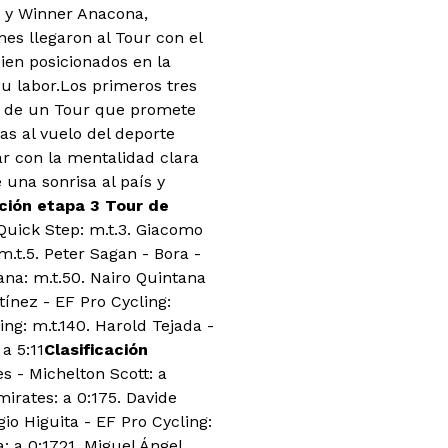
a y Winner Anacona,
es llegaron al Tour con el
bien posicionados en la
u labor.Los primeros tres
s de un Tour que promete
as al vuelo del deporte
ar con la mentalidad clara
 una sonrisa al país y
ación etapa 3 Tour de
Quick Step: m.t.3. Giacomo
m.t.5. Peter Sagan - Bora -
ana: m.t.50. Nairo Quintana
tínez - EF Pro Cycling:
ing: m.t.140. Harold Tejada -
a 5:11
Clasificación
s - Michelton Scott: a
rates: a 0:175. Davide
io Higuita - EF Pro Cycling:
: a 0:1721. Miguel Ángel