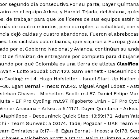
, por segundo día consecutivo.Por su parte, Dayer Quintan
iro en el equipo Arkea, y Harold Tejada, del Astana, quien
os, de trabajar para que los líderes de sus equipos estén 
 más de cuatro minutos, pero cumplen, a cabalidad, con s
ncia dejó caídas y cuatro abandonos. Fueron el abreboca
. Los ciclistas colombianos, que viajaron a Europa graci
ado por el Gobierno Nacional y Avianca, continúan su and
TO de finalizar, de entregarse por completo para dibujarle
undo por qué Colombia es una tierra de atletas.
Clasific
 Ewan - Lotto Soudal: 5:17:422. Sam Bennett - Deceuninck 
 Cycling: m.t.4. Hugo Hofstetter - Israel Start-Up Nation: 
-36. Egan Bernal - Ineos: m.t.42. Miguel Ángel López - Ast
Esteban Chaves - Michelton-Scott: m.t.87. Daniel Felipe Mar
guita - EF Pro Cycling: m.t.97. Rigoberto Urán - EF Pro Cycl
Winner Anacona - Arkea: a 5:11171. Dayer Quintana - Arkea: 
n Alaphilippe - Deceuninck Quick Step: 13:59:172. Adam Yate
chi - Team Sunweb: a 0:074. Tadej Pogacar - UAE Team Emi
m Emirates: a 0:17---6. Egan Bernal - Ineos: a 0:178. Serg
 Chaves - Michelton Scott: a 0:1711. Nairo Quintana - Arkea