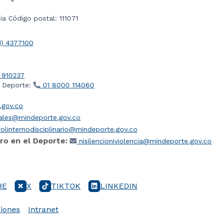
a Código postal: 111071
1) 4377100
 910237
l Deporte:
01 8000 114060
gov.co
iales@mindeporte.gov.co
olinternodisciplinario@mindeporte.gov.co
ro en el Deporte:
nisilencioniviolencia@mindeporte.gov.co
BE
X
TIKTOK
LINKEDIN
iones
Intranet