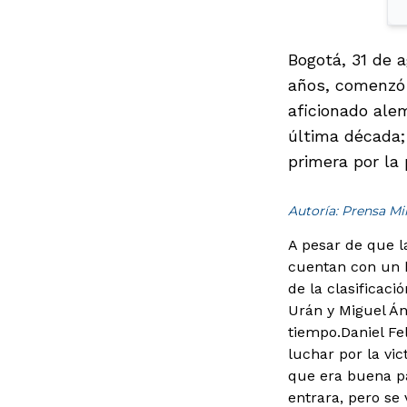
Bogotá, 31 de 
años, comenzó l
aficionado ale
última década;
primera por la
Autoría: Prensa M
A pesar de que l
cuentan con un b
de la clasificaci
Urán y Miguel Án
tiempo.
Daniel Fe
luchar por la vic
que era buena pa
entrara, pero se 