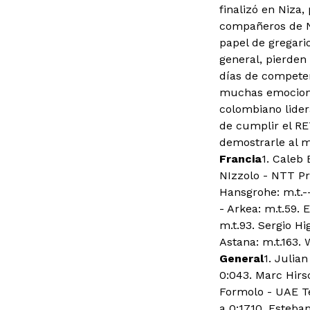
finalizó en Niza
compañeros de Na
papel de gregari
general, pierden
días de compete
muchas emociones
colombiano lider
de cumplir el RE
demostrarle al m
Francia
1. Caleb
NIzzolo - NTT Pro
Hansgrohe: m.t.--
- Arkea: m.t.59. 
m.t.93. Sergio Hi
Astana: m.t.163. 
General
1. Julia
0:043. Marc Hirs
Formolo - UAE Tea
a 0:1710. Esteban