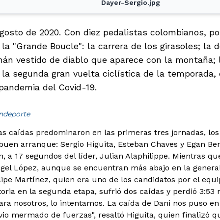
Dayer-Sergio.jpg
agosto de 2020. Con diez pedalistas colombianos, po
a "Grande Boucle": la carrera de los girasoles; la de
mán vestido de diablo que aparece con la montaña; 
 la segunda gran vuelta ciclística de la temporada,
 pandemia del Covid-19.
indeporte
as caídas predominaron en las primeras tres jornadas, lo
uen arranque: Sergio Higuita, Esteban Chaves y Egan Bern
ón, a 17 segundos del líder, Julian Alaphilippe. Mientras q
gel López, aunque se encuentran más abajo en la general
lipe Martínez, quien era uno de los candidatos por el equ
toria en la segunda etapa, sufrió dos caídas y perdió 3:53
ra nosotros, lo intentamos. La caída de Dani nos puso en
vio mermado de fuerzas", resaltó Higuita, quien finalizó q