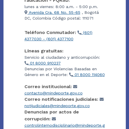
radicación - PQRSD:
lunes a viernes: 8:00 a.m. - 5:00 p.m.
Avenida Cra. 68 No. 55-65
, Bogotá
DC, Colombia Código postal: 111071
Teléfono Conmutador:
(601)
4377030 - (601) 4377100
Líneas gratuitas:
Servicio al ciudadano y anticorrupción:
01 8000 910237
Denuncias por Violencias Basadas en
Género en el Deporte:
01 8000 114060
Correo institucional:
contacto@mindeporte.gov.co
Correo notificaciones judiciales:
notijudiciales@mindeporte.gov.co
Denuncias por actos de
corrupción:
controlinternodisciplinario@mindeporte.g