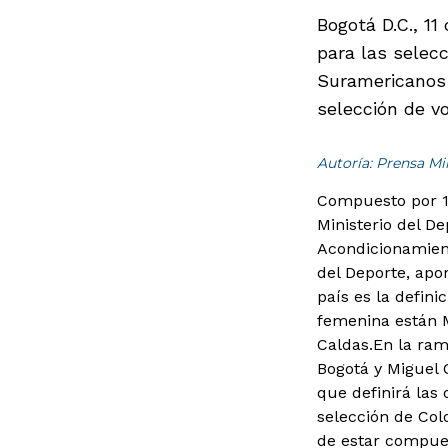
Bogotá D.C., 11
para las selec
Suramericanos d
selección de vo
Autoría: Prensa M
Compuesto por 15
Ministerio del De
Acondicionamient
del Deporte, apo
país es la defin
femenina están M
Caldas.En la ram
Bogotá y Miguel 
que definirá las
selección de Co
de estar compuest