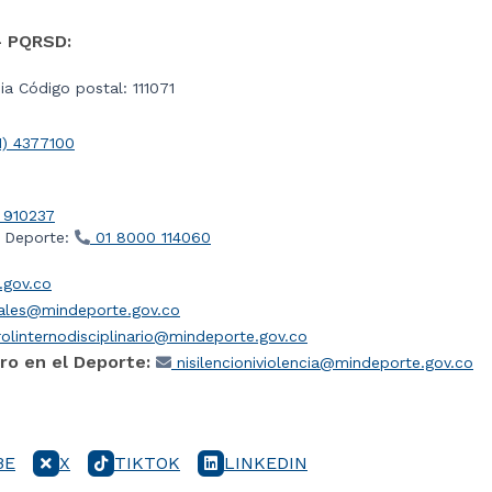
- PQRSD:
a Código postal: 111071
1) 4377100
 910237
l Deporte:
01 8000 114060
gov.co
iales@mindeporte.gov.co
olinternodisciplinario@mindeporte.gov.co
ro en el Deporte:
nisilencioniviolencia@mindeporte.gov.co
BE
X
TIKTOK
LINKEDIN