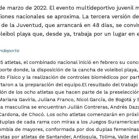
 de marzo de 2022. El evento multideportivo juvenil
ciones nacionales se aproxima. La tercera versión d
e la Juventud, que arrancará en 48 días, se convirt
leibol playa que, desde ya, trabaja por un lugar en e
indeporte
 atletas, el combinado nacional inició en febrero su conc
porte donde, la disposición de la cancha de voleibol playa
o Físico y la realización de controles biomédicos por par
rtaron a la preparación del equipo.
El resultado del trabajo 
ición de los ocho atletas que hacen parte de la preselecci
ariana Gaviria, Juliana Franco, Nicol García, de Bogotá y 
a masculina se encuentran Julián Contreras, Andrés Daza
Cardona, de Chocó. Los ocho atletas comenzarán en próxi
 duplas de cada rama con miras a los Juegos Suramericano
lombia de mayores, conformada por dos duplas femeninas
as por atletas de Santander, Antioquia, Tolima, Valle del 