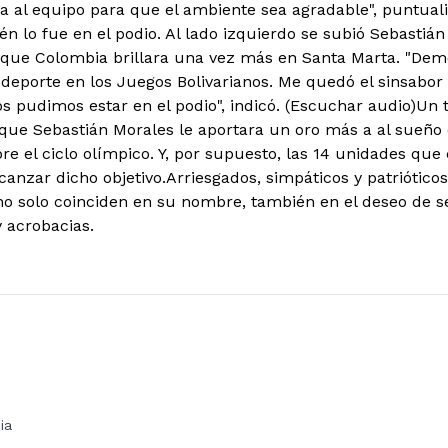
ía al equipo para que el ambiente sea agradable", puntua
n lo fue en el podio. Al lado izquierdo se subió Sebastián V
que Colombia brillara una vez más en Santa Marta. "Dem
 deporte en los Juegos Bolivarianos. Me quedó el sinsabor 
s pudimos estar en el podio", indicó. (Escuchar audio)Un 
que Sebastián Morales le aportara un oro más a al sueño de
e el ciclo olímpico. Y, por supuesto, las 14 unidades que 
anzar dicho objetivo.Arriesgados, simpáticos y patrióticos
no solo coinciden en su nombre, también en el deseo de s
y acrobacias.
ia