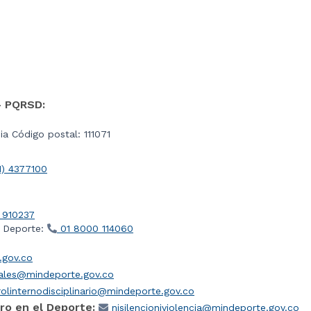
- PQRSD:
a Código postal: 111071
1) 4377100
 910237
l Deporte:
01 8000 114060
gov.co
iales@mindeporte.gov.co
olinternodisciplinario@mindeporte.gov.co
ro en el Deporte:
nisilencioniviolencia@mindeporte.gov.co