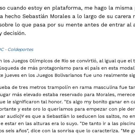
so cuando estoy en plataforma, me hago la misma 
a hecho Sebastián Morales a lo largo de su carera n
 sobre lo que pasa por su mente antes de entrar al 
 decisión.
OC - Coldeportes
n los Juegos Olímpicos de Rio se convirtió, al igual que el
búsqueda de más protagonismo para el país en esta modal
ste jueves en los Juegos Bolivarianos fue uno realmente sign
rueba de tres metros trampolín en rama masculina fue t
l lugar más elevado estaba reservado para Morales, merec
que le significaron tal honor. "Es algo my bonito ganar en
rtante y este oro lo queríamos para empezar con pie dere
ar audio)
Y es que a Sebastián lo seducen los saltos, no e
e estar en las alturas era lo suyo. "De tanto ir a las pisc
s seis años", dice con la sonrisa que lo caracteriza. "Me g