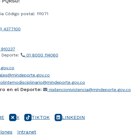
- PQRSD:
a Código postal: 111071
1) 4377100
 910237
l Deporte:
01 8000 114060
gov.co
iales@mindeporte.gov.co
olinternodisciplinario@mindeporte.gov.co
ro en el Deporte:
nisilencioniviolencia@mindeporte.gov.co
BE
X
TIKTOK
LINKEDIN
iones
Intranet