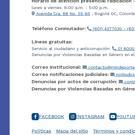
Horario de atención presencial radicación 
lunes a viernes: 8:00 a.m. - 5:00 p.m.
Avenida Cra. 68 No. 55-65
, Bogotá DC, Colombi
Teléfono Conmutador:
(601) 4377030 - (60
Líneas gratuitas:
Servicio al ciudadano y anticorrupción:
01 8000
Denuncias por Violencias Basadas en Género en e
Correo institucional:
contacto@mindeporte.
Correo notificaciones judiciales:
notijudic
Denuncias por actos de corrupción:
contr
Denuncias por Violencias Basadas en Géne
FACEBOOK
INSTAGRAM
YOUTU
Políticas
Mapa del sitio
Términos y condic