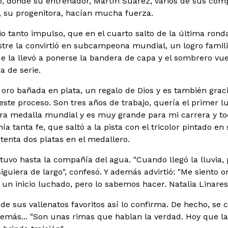
, donde su entrenador, Martín Suárez, varios de sus com
, su progenitora, hacían mucha fuerza.
dio tanto impulso, que en el cuarto salto de la última ron
ostre la convirtió en subcampeona mundial, un logro famil
que la llevó a ponerse la bandera de capa y el sombrero vu
a de serie.
oro bañada en plata, un regalo de Dios y es también gracia
ste proceso. Son tres años de trabajo, quería el primer lu
ra medalla mundial y es muy grande para mi carrera y tod
nía tanta fe, que saltó a la pista con el tricolor pintado en 
enta dos platas en el medallero.
tuvo hasta la compañía del agua. "Cuando llegó la lluvia
iguiera de largo", confesó. Y además advirtió: "Me siento 
 un inicio luchado, pero lo sabemos hacer. Natalia Linares
 de sus vallenatos favoritos así lo confirma. De hecho, se c
demás... "Son unas rimas que hablan la verdad. Hoy que la