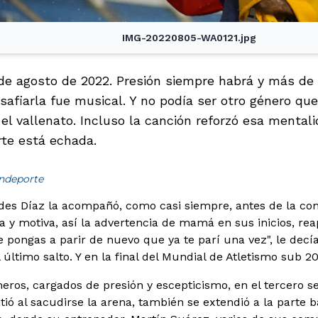
IMG-20220805-WA0121.jpg
 de agosto de 2022. Presión siempre habrá y más de c
safiarla fue musical. Y no podía ser otro género qu
el vallenato. Incluso la canción reforzó esa mental
rte está echada.
indeporte
des Díaz la acompañó, como casi siempre, antes de la co
ra y motiva, así la advertencia de mamá en sus inicios, r
me pongas a parir de nuevo que ya te parí una vez", le dec
último salto. Y en la final del Mundial de Atletismo sub 2
meros, cargados de presión y escepticismo, en el tercero s
intió al sacudirse la arena, también se extendió a la parte b