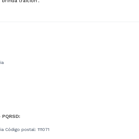
brinda traición".
ia
- PQRSD:
a Código postal: 111071