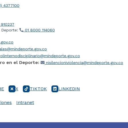
1) 4377100
 910237
l Deporte:
01 8000 114060
gov.co
iales@mindeporte.gov.co
olinternodisciplinario@mindeporte.gov.co
ro en el Deporte:
nisilencioniviolencia@mindeporte.gov.co
BE
X
TIKTOK
LINKEDIN
iones
Intranet