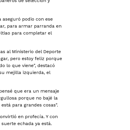
pañeros de selección y
da aseguró podio con ese
iar, para armar parranda en
eltiao para completar el
s al Ministerio del Deporte
gar, pero estoy feliz porque
o lo que viene", destacó
su mejilla izquierda, el
, pensé que era un mensaje
orgullosa porque no bajé la
 está para grandes cosas".
onvirtió en profecía. Y con
 suerte echada ya está.