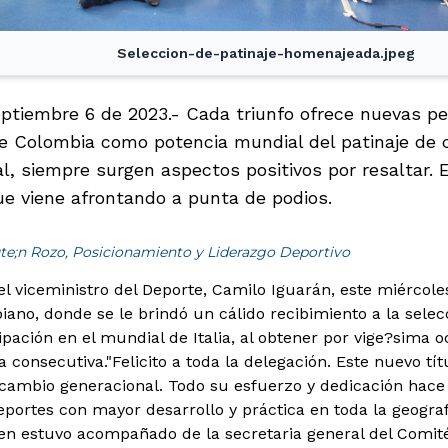
Seleccion-de-patinaje-homenajeada.jpeg
septiembre 6 de 2023.- Cada triunfo ofrece nuevas p
e Colombia como potencia mundial del patinaje de c
al, siempre surgen aspectos positivos por resaltar. E
ue viene afrontando a punta de podios.
te;n Rozo, Posicionamiento y Liderazgo Deportivo
el viceministro del Deporte, Camilo Iguarán, este miércole
ano, donde se le brindó un cálido recibimiento a la selecc
pación en el mundial de Italia, al obtener por vige?sima oc
 consecutiva.
"Felicito a toda la delegación. Este nuevo tí
ecambio generacional. Todo su esfuerzo y dedicación hace q
portes con mayor desarrollo y práctica en toda la geografí
ien estuvo acompañado de la secretaria general del Comi