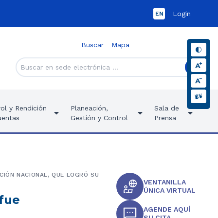
Login
EN
Buscar
Mapa
ol y Rendición
Planeación,
Sala de
uentas
Gestión y Control
Prensa
ACIÓN NACIONAL, QUE LOGRÓ SU
VENTANILLA
ÚNICA VIRTUAL
 fue
AGENDE AQUÍ
SU CITA