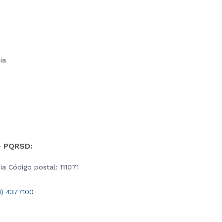
ia
- PQRSD:
a Código postal: 111071
1) 4377100