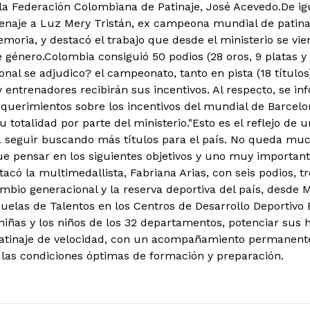
 la Federación Colombiana de Patinaje, José Acevedo.
De ig
enaje a Luz Mery Tristán, ex campeona mundial de patina
emoria, y destacó el trabajo que desde el ministerio se vi
e género.Colombia consiguió 50 podios (28 oros, 9 platas y 
nal se adjudico? el campeonato, tanto en pista (18 títulos
 entrenadores recibirán sus incentivos. Al respecto, se in
equerimientos sobre los incentivos del mundial de Barcelo
 totalidad por parte del ministerio.
"Esto es el reflejo de 
a seguir buscando más títulos para el país. No queda mu
e pensar en los siguientes objetivos y uno muy importan
tacó la multimedallista, Fabriana Arias, con seis podios, t
ambio generacional y la reserva deportiva del país, desde 
elas de Talentos en los Centros de Desarrollo Deportivo 
 niñas y los niños de los 32 departamentos, potenciar sus 
patinaje de velocidad, con un acompañamiento permanente
 las condiciones óptimas de formación y preparación.