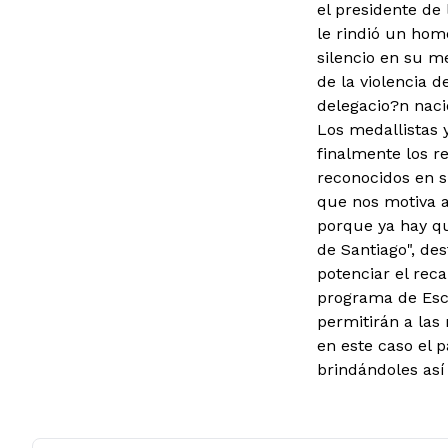
el presidente de
le rindió un hom
silencio en su m
de la violencia d
delegacio?n nacio
Los medallistas y
finalmente los r
reconocidos en su
que nos motiva 
porque ya hay qu
de Santiago", des
potenciar el rec
programa de Escu
permitirán a las
en este caso el 
brindándoles así