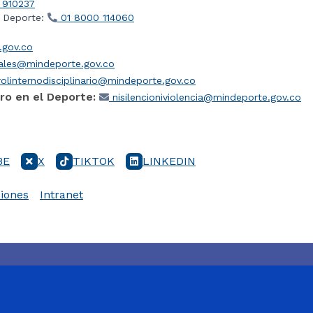
 910237
l Deporte:
01 8000 114060
gov.co
iales@mindeporte.gov.co
olinternodisciplinario@mindeporte.gov.co
ro en el Deporte:
nisilencioniviolencia@mindeporte.gov.co
BE
X
TIKTOK
LINKEDIN
iones
Intranet