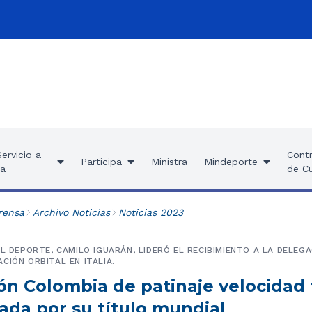
ervicio a
Contr
Participa
Ministra
Mindeporte
ía
de C
rensa
Archivo Noticias
Noticias 2023
EL DEPORTE, CAMILO IGUARÁN, LIDERÓ EL RECIBIMIENTO A LA DELEG
CIÓN ORBITAL EN ITALIA.
ión Colombia de patinaje velocidad
da por su título mundial