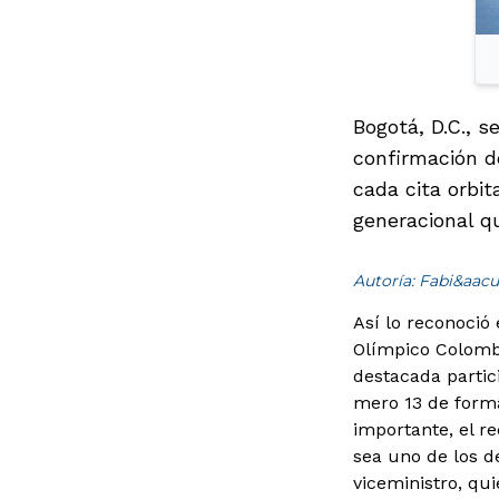
Bogotá, D.C., 
confirmación d
cada cita orbit
generacional q
Autoría: Fabi&aacu
Así lo reconoció 
Olímpico Colombi
destacada partici
mero 13 de forma
importante, el r
sea uno de los de
viceministro, qu