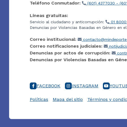
Teléfono Conmutador:
(601) 4377030 - (60
Líneas gratuitas:
Servicio al ciudadano y anticorrupción:
01 8000
Denuncias por Violencias Basadas en Género en e
Correo institucional:
contacto@mindeporte.
Correo notificaciones judiciales:
notijudic
Denuncias por actos de corrupción:
contr
Denuncias por Violencias Basadas en Géne
FACEBOOK
INSTAGRAM
YOUTU
Políticas
Mapa del sitio
Términos y condic