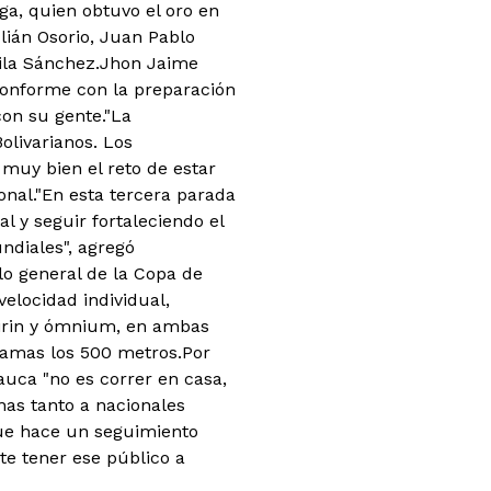
ga, quien obtuvo el oro en
ulián Osorio, Juan Pablo
ila Sánchez.Jhon Jaime
 conforme con la preparación
con su gente."La
olivarianos. Los
uy bien el reto de estar
onal."En esta tercera parada
y seguir fortaleciendo el
diales", agregó
lo general de la Copa de
elocidad individual,
eirin y ómnium, en ambas
damas los 500 metros.Por
auca "no es correr en casa,
unas tanto a nacionales
que hace un seguimiento
e tener ese público a