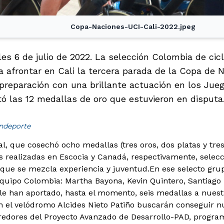
Copa-Naciones-UCI-Cali-2022.jpeg
es 6 de julio de 2022. La selección Colombia de cicl
a afrontar en Cali la tercera parada de la Copa de 
 preparación con una brillante actuación en los Jueg
ó las 12 medallas de oro que estuvieron en disputa
indeporte
al, que cosechó ocho medallas (tres oros, dos platas y tre
 realizadas en Escocia y Canadá, respectivamente, selec
 que se mezcla experiencia y juventud.
En ese selecto gru
Equipo Colombia: Martha Bayona, Kevin Quintero, Santiag
 le han aportado, hasta el momento, seis medallas a nuest
n el velódromo Alcides Nieto Patiño buscarán conseguir 
edores del Proyecto Avanzado de Desarrollo-PAD, programa