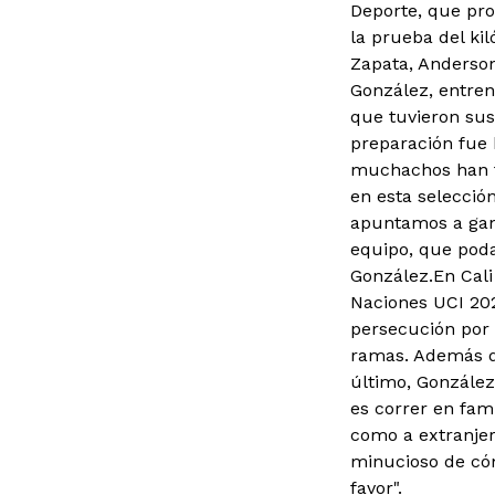
Deporte, que pro
la prueba del ki
Zapata, Anderso
González, entren
que tuvieron sus
preparación fue 
muchachos han t
en esta selección
apuntamos a gana
equipo, que pod
González.En Cali 
Naciones UCI 202
persecución por 
ramas. Además de
último, González
es correr en fami
como a extranjer
minucioso de cóm
favor".