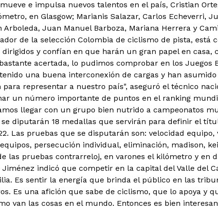
mueve e impulsa nuevos talentos en el país, Cristian Orte
lómetro, en Glasgow; Marianis Salazar, Carlos Echeverri, J
n Arboleda, Juan Manuel Barboza, Mariana Herrera y Cam
ador de la selección Colombia de ciclismo de pista, está
 dirigidos y confían en que harán un gran papel en casa, 
bastante acertada, lo pudimos comprobar en los Juegos B
enido una buena interconexión de cargas y han asumido m
 para representar a nuestro país", aseguró el técnico naci
r un número importante de puntos en el ranking mundial 
amos llegar con un grupo bien nutrido a campeonatos mun
se diputarán 18 medallas que servirán para definir el títu
2. Las pruebas que se disputarán son: velocidad equipo, v
equipos, persecución individual, eliminación, madison, k
 las pruebas contrarreloj, en varones el kilómetro y en 
 Jiménez indicó que competir en la capital del Valle del C
lia. Es sentir la energía que brinda el público en las trib
os. Es una afición que sabe de ciclismo, que lo apoya y 
o van las cosas en el mundo. Entonces es bien interesant