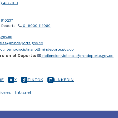
1) 4377100
 910237
l Deporte:
01 8000 114060
gov.co
iales@mindeporte.gov.co
olinternodisciplinario@mindeporte.gov.co
ro en el Deporte:
nisilencioniviolencia@mindeporte.gov.co
BE
X
TIKTOK
LINKEDIN
iones
Intranet