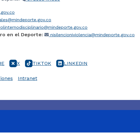
gov.co
iales@mindeporte.gov.co
olinternodisciplinario@mindeporte.gov.co
ro en el Deporte:
nisilencioniviolencia@mindeporte.gov.co
BE
X
TIKTOK
LINKEDIN
iones
Intranet