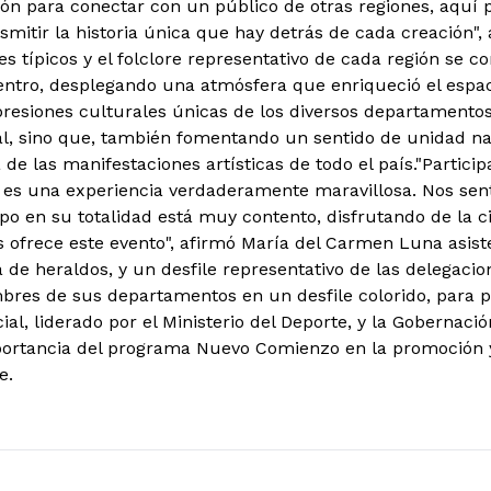
ión para conectar con un público de otras regiones, aquí
smitir la historia única que hay detrás de cada creación",
es típicos y el folclore representativo de cada región se co
entro, desplegando una atmósfera que enriqueció el espac
presiones culturales únicas de los diversos departamentos
al, sino que, también fomentando un sentido de unidad naci
 de las manifestaciones artísticas de todo el país.
"Partici
 es una experiencia verdaderamente maravillosa. Nos s
upo en su totalidad está muy contento, disfrutando de la 
ofrece este evento", afirmó María del Carmen Luna asiste
de heraldos, y un desfile representativo de las delegacio
bres de sus departamentos en un desfile colorido, para p
ial, liderado por el Ministerio del Deporte, y la Gobernaci
portancia del programa Nuevo Comienzo en la promoción 
e.