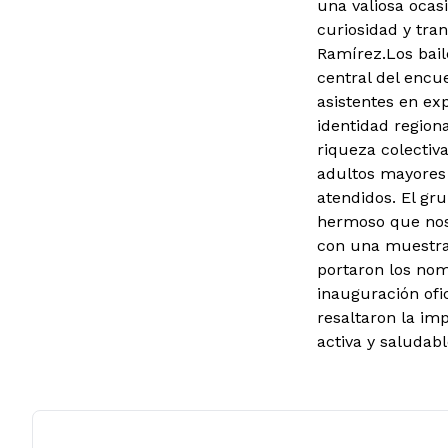
una valiosa ocas
curiosidad y tran
Ramírez.
Los bail
central del encu
asistentes en ex
identidad region
riqueza colectiva
adultos mayores
atendidos. El gr
hermoso que nos 
con una muestra 
portaron los nom
inauguración ofic
resaltaron la im
activa y saludabl