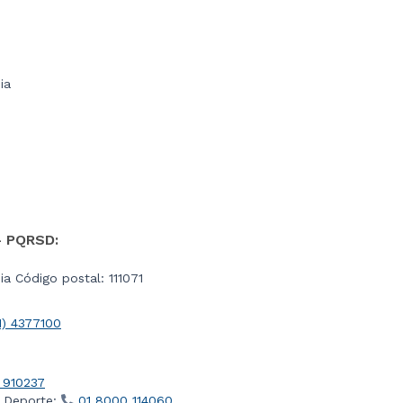
ia
- PQRSD:
a Código postal: 111071
1) 4377100
 910237
l Deporte:
01 8000 114060