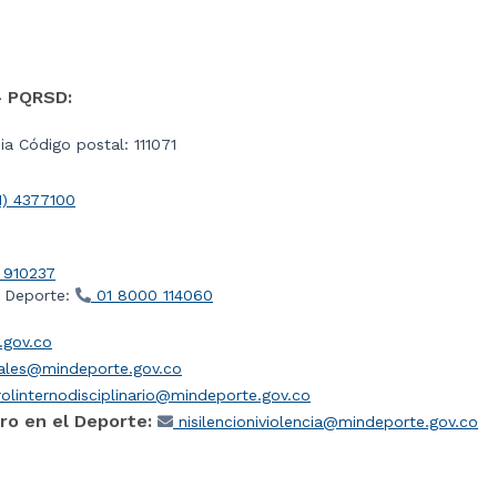
- PQRSD:
a Código postal: 111071
1) 4377100
 910237
l Deporte:
01 8000 114060
gov.co
iales@mindeporte.gov.co
olinternodisciplinario@mindeporte.gov.co
ro en el Deporte:
nisilencioniviolencia@mindeporte.gov.co