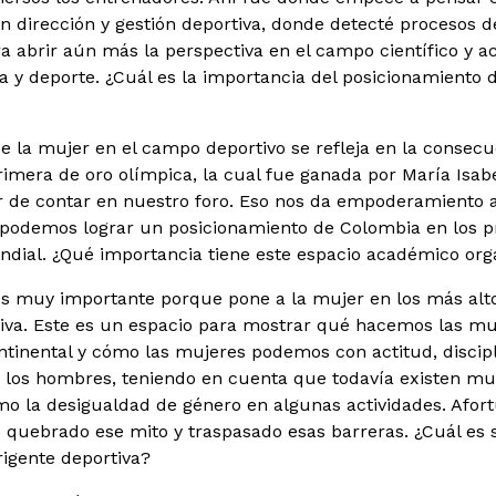
en dirección y gestión deportiva, donde detecté procesos 
ra abrir aún más la perspectiva en el campo científico y 
ca y deporte. ¿Cuál es la importancia del posicionamiento d
e la mujer en el campo deportivo se refleja en la consec
rimera de oro olímpica, la cual fue ganada por María Isabe
r de contar en nuestro foro. Eso nos da empoderamiento 
podemos lograr un posicionamiento de Colombia en los pr
ndial. ¿Qué importancia tiene este espacio académico or
s muy importante porque pone a la mujer en los más alto
tiva. Este es un espacio para mostrar qué hacemos las muje
ontinental y cómo las mujeres podemos con actitud, discipl
e los hombres, teniendo en cuenta que todavía existen m
mo la desigualdad de género en algunas actividades. Afo
quebrado ese mito y traspasado esas barreras. ¿Cuál es
igente deportiva?