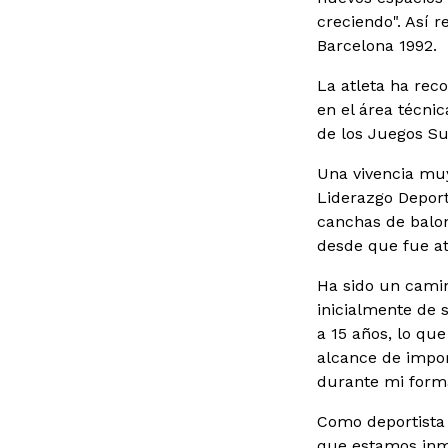
creciendo". Así 
Barcelona 1992.
La atleta ha rec
en el área técni
de los Juegos Su
Una vivencia muy
Liderazgo Deporti
canchas de balon
desde que fue at
Ha sido un camin
inicialmente de 
a 15 años, lo qu
alcance de impor
durante mi form
Como deportista 
que estamos inme