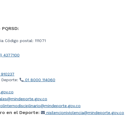
- PQRSD:
a Código postal: 111071
1) 4377100
 910237
l Deporte:
01 8000 114060
gov.co
iales@mindeporte.gov.co
olinternodisciplinario@mindeporte.gov.co
ro en el Deporte:
nisilencioniviolencia@mindeporte.gov.co