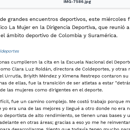
IMG-7586.jpg
 de grandes encuentros deportivos, este miércoles fu
o La Mujer en la Dirigencia Deportiva, que reunió a
el ámbito deportivo de Colombia y Suramérica.
ldeportes
nas cumplieron la cita en la Escuela Nacional del Deport
como Clara Luz Roldán, directora de Coldeportes, y otras
l Urrutia, Briyith Méndez y Ximena Restrepo contaron su 
s de ellas, fue la transición de ser atletas a estar "detr
de las mujeres como dirigentes en el deporte.
ifícil, fue un camino complejo. Me costó trabajo porque m
o era una de las mejores y llegué a otro donde no era 
o deportista de alto rendimiento, se tienen unas bases y 
r adelante en otras áreas; gracias a eso yo me he reinvent
para desarrollarme. Siento que todavía tengo mucho par