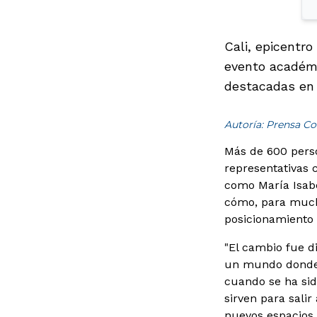
Cali, epicentro
evento académic
destacadas en 
Autoría: Prensa Co
Más de 600 perso
representativas 
como María Isabe
cómo, para mucha
posicionamiento 
"El cambio fue d
un mundo donde y
cuando se ha sid
sirven para sali
nuevos espacios 