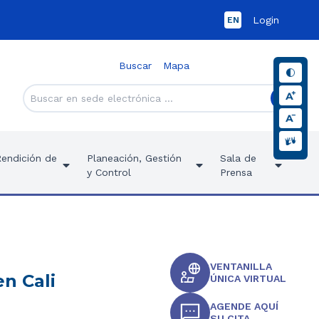
Login
EN
Buscar
Mapa
Rendición de
Planeación, Gestión
Sala de
y Control
Prensa
VENTANILLA
en Cali
ÚNICA VIRTUAL
AGENDE AQUÍ
SU CITA