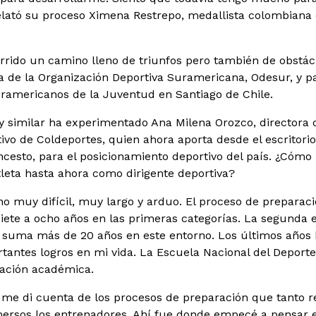
relató su proceso Ximena Restrepo, medallista colombiana
orrido un camino lleno de triunfos pero también de obstá
ca de la Organización Deportiva Suramericana, Odesur, y pa
ramericanos de la Juventud en Santiago de Chile.
 similar ha experimentado Ana Milena Orozco, directora 
vo de Coldeportes, quien ahora aporta desde el escritorio,
cesto, para el posicionamiento deportivo del país. ¿Cómo 
leta hasta ahora como dirigente deportiva?
o muy difícil, muy largo y arduo. El proceso de preparac
siete a ocho años en las primeras categorías. La segunda
e suma más de 20 años en este entorno. Los últimos años 
tantes logros en mi vida. La Escuela Nacional del Deport
ación académica.
me di cuenta de los procesos de preparación que tanto req
rsos los entrenadores. Ahí fue donde empecé a pensar en