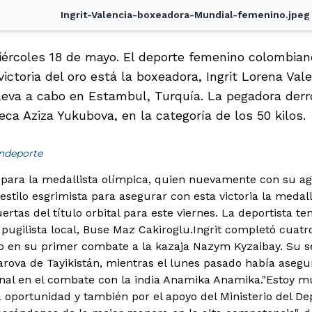
Ingrit-Valencia-boxeadora-Mundial-femenino.jpeg
miércoles 18 de mayo. El deporte femenino colombian
 victoria del oro está la boxeadora, Ingrit Lorena Val
leva a cabo en Estambul, Turquía. La pegadora derro
eca Aziza Yukubova, en la categoría de los 50 kilos.
indeporte
 para la medallista olímpica, quien nuevamente con su agi
estilo esgrimista para asegurar con esta victoria la medall
uertas del título orbital para este viernes. La deportista 
 pugilista local, Buse Maz Cakiroglu.
Ingrit completó cuatro
o en su primer combate a la kazaja Nazym Kyzaibay. Su s
ova de Tayikistán, mientras el lunes pasado había asegur
nal en el combate con la india Anamika Anamika."Estoy m
a oportunidad y también por el apoyo del Ministerio del De