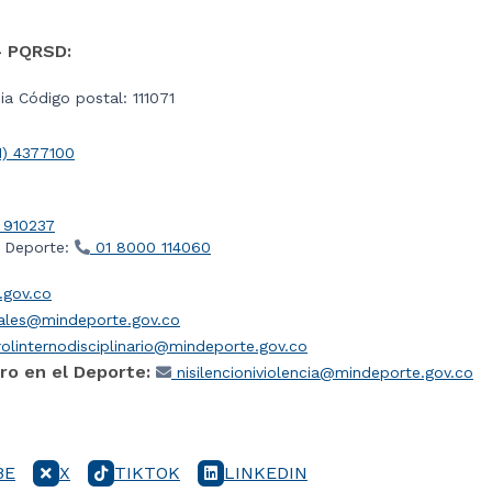
- PQRSD:
a Código postal: 111071
1) 4377100
 910237
l Deporte:
01 8000 114060
gov.co
iales@mindeporte.gov.co
olinternodisciplinario@mindeporte.gov.co
ro en el Deporte:
nisilencioniviolencia@mindeporte.gov.co
BE
X
TIKTOK
LINKEDIN