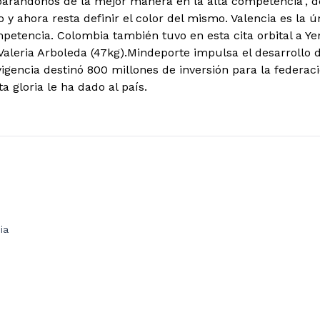
parándonos de la mejor manera en la alta competencia", des
 y ahora resta definir el color del mismo. Valencia es la 
etencia. Colombia también tuvo en esta cita orbital a Yen
Valeria Arboleda (47kg).Mindeporte impulsa el desarrollo 
vigencia destinó 800 millones de inversión para la federac
a gloria le ha dado al país.
ia