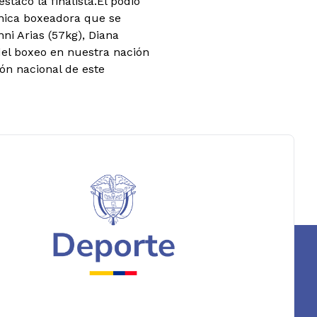
tacó la finalista.El podio
única boxeadora que se
ni Arias (57kg), Diana
del boxeo en nuestra nación
ión nacional de este