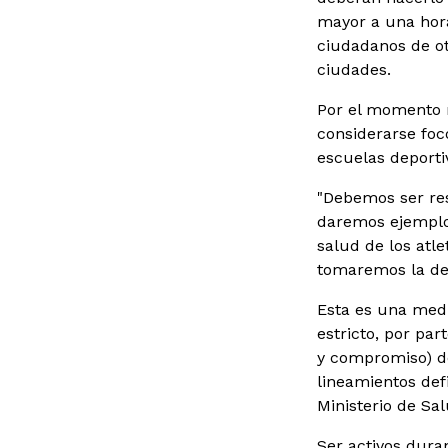
mayor a una hora
ciudadanos de ot
ciudades.
Por el momento n
considerarse foc
escuelas deporti
"Debemos ser resp
daremos ejemplo 
salud de los atl
tomaremos la de
Esta es una medi
estricto, por par
y compromiso) de
lineamientos def
Ministerio de Sal
Ser activos dura