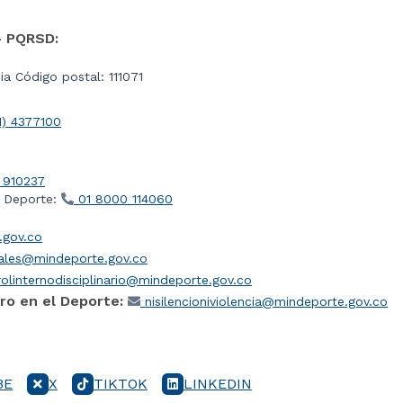
- PQRSD:
a Código postal: 111071
1) 4377100
 910237
l Deporte:
01 8000 114060
gov.co
iales@mindeporte.gov.co
olinternodisciplinario@mindeporte.gov.co
ro en el Deporte:
nisilencioniviolencia@mindeporte.gov.co
BE
X
TIKTOK
LINKEDIN