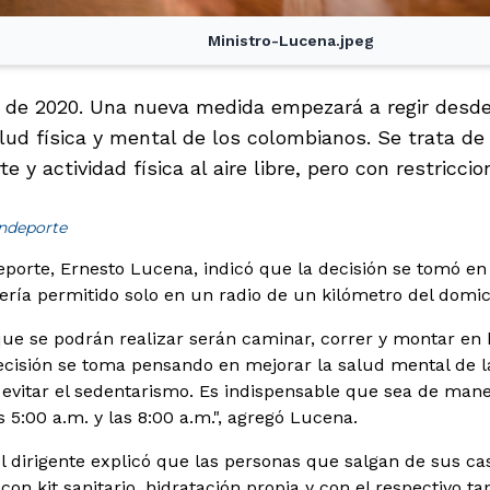
Ministro-Lucena.jpeg
21 de 2020. Una nueva medida empezará a regir desde
lud física y mental de los colombianos. Se trata de 
e y actividad física al aire libre, pero con restricci
indeporte
Deporte, Ernesto Lucena, indicó que la decisión se tomó en
ería permitido solo en un radio de un kilómetro del domic
ue se podrán realizar serán caminar, correr y montar en bi
decisión se toma pensando en mejorar la salud mental de l
y evitar el sedentarismo. Es indispensable que sea de mane
s 5:00 a.m. y las 8:00 a.m.", agregó Lucena.
el dirigente explicó que las personas que salgan de sus c
on kit sanitario, hidratación propia y con el respectivo t