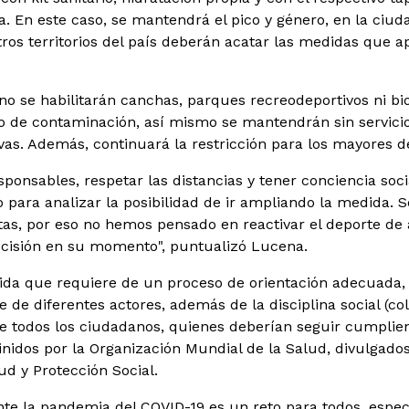
. En este caso, se mantendrá el pico y género, en la ciud
ros territorios del país deberán acatar las medidas que a
o se habilitarán canchas, parques recreodeportivos ni bi
o de contaminación, así mismo se mantendrán sin servicio
vas. Además, continuará la restricción para los mayores 
onsables, respetar las distancias y tener conciencia socia
para analizar la posibilidad de ir ampliando la medida. Se
etas, por eso no hemos pensado en reactivar el deporte de 
cisión en su momento", puntualizó Lucena.
da que requiere de un proceso de orientación adecuada, 
te de diferentes actores, además de la disciplina social (c
 todos los ciudadanos, quienes deberían seguir cumplien
inidos por la Organización Mundial de la Salud, divulgado
ud y Protección Social.
nte la pandemia del COVID-19 es un reto para todos, espe