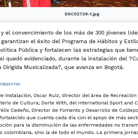
DSC02729-1.jpg
y el convencimiento de los más de 300 jóvenes lídere
 garantizan el éxito del Programa de Hábitos y Estil
olítica Pública y fortalecen las estrategias que bene
sí quedó evidenciado, durante la instalación del ?C
a Dirigida Musicalizada?, que avanza en Bogotá.
ldeportes
e instalación, Oscar Ruiz, director del área de Recreación
terio de Cultura; Dorte With, del International Sport and C
Félix Cedeño, Director de Fomento y Desarrollo de Coldepo
ortalecido que cuenta cada día con el apoyo de más secto
 opción para la disminución de las enfermedades no transmi
lo colombiana, sino la de todo el mundo.
La primera jornad