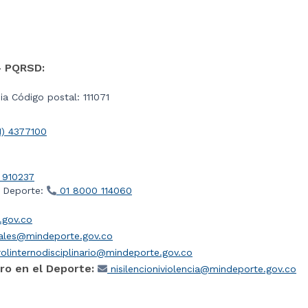
- PQRSD:
a Código postal: 111071
1) 4377100
 910237
l Deporte:
01 8000 114060
gov.co
iales@mindeporte.gov.co
olinternodisciplinario@mindeporte.gov.co
ro en el Deporte:
nisilencioniviolencia@mindeporte.gov.co