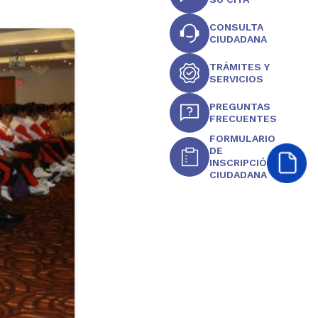
CONSULTA
CIUDADANA
TRÁMITES Y
SERVICIOS
PREGUNTAS
FRECUENTES
FORMULARIO
DE
INSCRIPCIÓN
CIUDADANA