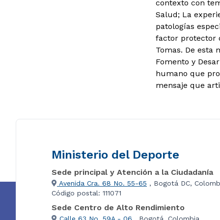
contexto con tem
Salud; La experi
patologías espe
factor protector
Tomas. De esta m
Fomento y Desarro
humano que promu
mensaje que artic
Ministerio del Deporte
Sede principal y Atención a la Ciudadanía
Avenida Cra. 68 No. 55-65
, Bogotá DC, Colomb
Código postal: 111071
Sede Centro de Alto Rendimiento
Calle 63 No. 59A - 06
, Bogotá, Colombia