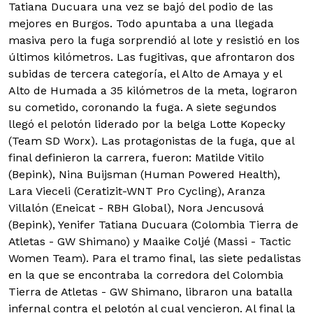
Tatiana Ducuara una vez se bajó del podio de las
mejores en Burgos. Todo apuntaba a una llegada
masiva pero la fuga sorprendió al lote y resistió en los
últimos kilómetros. Las fugitivas, que afrontaron dos
subidas de tercera categoría, el Alto de Amaya y el
Alto de Humada a 35 kilómetros de la meta, lograron
su cometido, coronando la fuga. A siete segundos
llegó el pelotón liderado por la belga Lotte Kopecky
(Team SD Worx). Las protagonistas de la fuga, que al
final definieron la carrera, fueron: Matilde Vitilo
(Bepink), Nina Buijsman (Human Powered Health),
Lara Vieceli (Ceratizit-WNT Pro Cycling), Aranza
Villalón (Eneicat - RBH Global), Nora Jencusová
(Bepink), Yenifer Tatiana Ducuara (Colombia Tierra de
Atletas - GW Shimano) y Maaike Coljé (Massi - Tactic
Women Team). Para el tramo final, las siete pedalistas
en la que se encontraba la corredora del Colombia
Tierra de Atletas - GW Shimano, libraron una batalla
infernal contra el pelotón al cual vencieron. Al final la