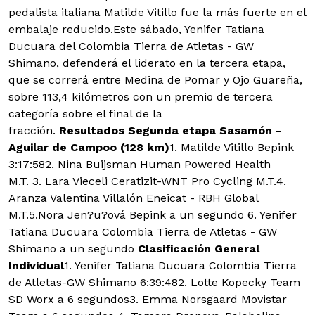
pedalista italiana Matilde Vitillo fue la más fuerte en el
embalaje reducido.Este sábado, Yenifer Tatiana
Ducuara del Colombia Tierra de Atletas - GW
Shimano, defenderá el liderato en la tercera etapa,
que se correrá entre Medina de Pomar y Ojo Guareña,
sobre 113,4 kilómetros con un premio de tercera
categoría sobre el final de la
fracción.
Resultados
Segunda etapa Sasamón -
Aguilar de Campoo (128 km)
1. Matilde Vitillo Bepink
3:17:582. Nina Buijsman Human Powered Health
M.T. 3. Lara Vieceli Ceratizit-WNT Pro Cycling M.T.4.
Aranza Valentina Villalón Eneicat - RBH Global
M.T.5.Nora Jen?u?ová Bepink a un segundo 6. Yenifer
Tatiana Ducuara Colombia Tierra de Atletas - GW
Shimano a un segundo
Clasificación General
Individual
1. Yenifer Tatiana Ducuara Colombia Tierra
de Atletas-GW Shimano 6:39:482. Lotte Kopecky Team
SD Worx a 6 segundos3. Emma Norsgaard Movistar