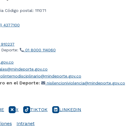
a Código postal: 111071
1) 4377100
 910237
l Deporte:
01 8000 114060
gov.co
iales@mindeporte.gov.co
olinternodisciplinario@mindeporte.gov.co
ro en el Deporte:
nisilencioniviolencia@mindeporte.gov.co
BE
X
TIKTOK
LINKEDIN
iones
Intranet