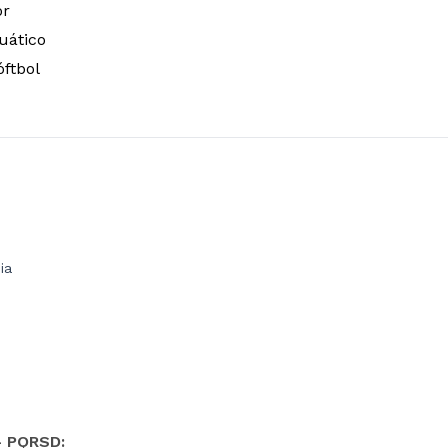
or
uático
óftbol
ia
- PQRSD: