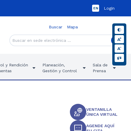
Login
EN
Buscar
Mapa
ol y Rendición
Planeación,
Sala de
uentas
Gestión y Control
Prensa
VENTANILLA
ÚNICA VIRTUAL
AGENDE AQUÍ
SU CITA