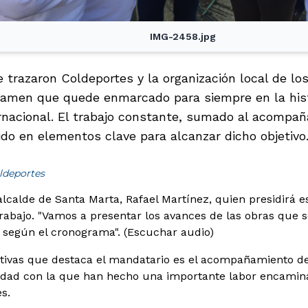
IMG-2458.jpg
 trazaron Coldeportes y la organización local de los
rtamen que quede enmarcado para siempre en la hist
ernacional. El trabajo constante, sumado al acompañ
ido en elementos clave para alcanzar dicho objetivo
ldeportes
l alcalde de Santa Marta, Rafael Martínez, quien presidirá
abajo. "Vamos a presentar los avances de las obras que se
egún el cronograma". (Escuchar audio)
itivas que destaca el mandatario es el acompañamiento de
idad con la que han hecho una importante labor encamin
es.