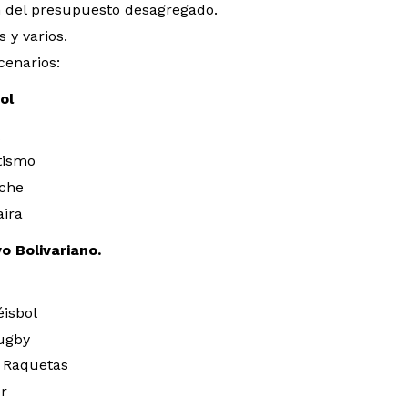
 del presupuesto desagregado.
 y varios.
cenarios:
ol
X
etismo
eche
aira
o Bolivariano.
éisbol
ugby
 Raquetas
r