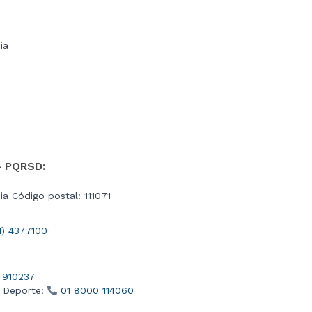
ia
- PQRSD:
a Código postal: 111071
1) 4377100
 910237
l Deporte:
01 8000 114060