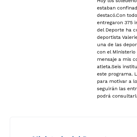
Hoy los soledeño
estaban confinad
destacó.Con todo
entregaron 375 in
del Deporte ha c
deportista Valer
una de las depor
con el Ministerio
mensaje a mis co
atleta.Seis inst
este programa. L
para motivar a l
seguirán las ent
podrá consultarl