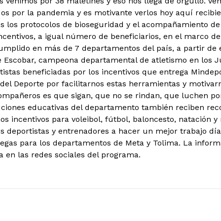
s venimos por 38 maletines y eso nos llega de orgullo. V
os por la pandemia y es motivante verlos hoy aquí recibi
s los protocolos de bioseguridad y el acompañamiento de 
centivos, a igual número de beneficiarios, en el marco del
umplido en más de 7 departamentos del país, a partir de 
ie Escobar, campeona departamental de atletismo en los J
tistas beneficiadas por los incentivos que entrega Mindep
 del Deporte por facilitarnos estas herramientas y motivar
mpañeros es que sigan, que no se rindan, que luchen por
ituciones educativas del departamento también reciben re
os incentivos para voleibol, fútbol, baloncesto, natación
os deportistas y entrenadores a hacer un mejor trabajo d
regas para los departamentos de Meta y Tolima. La inform
a en las redes sociales del programa.