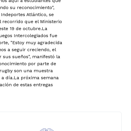
emos aquí a estudiantes que
endo su reconocimiento",
Indeportes Atlántico, se
 recorrido que el Ministerio
este 19 de octubre.La
uegos Intercolegiados fue
orte, "Estoy muy agradecida
nos a seguir creciendo, el
 sus sueños", manifestó la
conocimiento por parte de
 y rugby son una muestra
ía a día.La próxima semana
ación de estas entregas