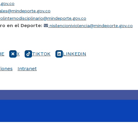
gov.co
iales@mindeporte.gov.co
olinternodisciplinario@mindeporte.gov.co
ro en el Deporte:
nisilencioniviolencia@mindeporte.gov.co
BE
X
TIKTOK
LINKEDIN
iones
Intranet