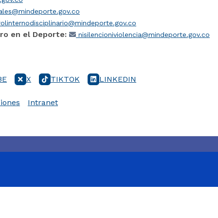
iales@mindeporte.gov.co
olinternodisciplinario@mindeporte.gov.co
ro en el Deporte:
nisilencioniviolencia@mindeporte.gov.co
BE
X
TIKTOK
LINKEDIN
iones
Intranet