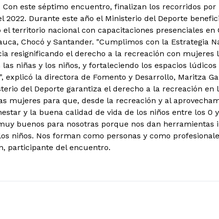
.
Con este séptimo encuentro, finalizan los recorridos por l
l 2022. Durante este año el Ministerio del Deporte benefic
 el territorio nacional con capacitaciones presenciales e
Cauca, Chocó y Santander. "Cumplimos con la Estrategia N
ia resignificando el derecho a la recreación con mujeres lí
las niñas y los niños, y fortaleciendo los espacios lúdico
", explicó la directora de Fomento y Desarrollo, Maritza Ga
sterio del Deporte garantiza el derecho a la recreación en l
as mujeres para que, desde la recreación y al aprovechami
star y la buena calidad de vida de los niños entre los 0 y
muy buenos para nosotras porque nos dan herramientas 
los niños. Nos forman como personas y como profesionales
, participante del encuentro.