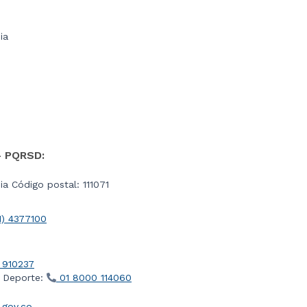
ia
- PQRSD:
a Código postal: 111071
1) 4377100
 910237
l Deporte:
01 8000 114060
gov.co