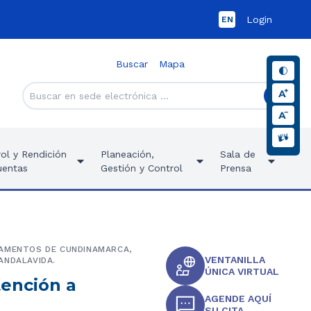
Login
EN
Buscar
Mapa
ol y Rendición
Planeación,
Sala de
uentas
Gestión y Control
Prensa
TAMENTOS DE CUNDINAMARCA,
VENTANILLA
ANDALAVIDA.
ÚNICA VIRTUAL
tención a
AGENDE AQUÍ
SU CITA