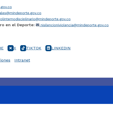
gov.co
iales@mindeporte.gov.co
olinternodisciplinario@mindeporte.gov.co
ro en el Deporte:
nisilencioniviolencia@mindeporte.gov.co
BE
X
TIKTOK
LINKEDIN
iones
Intranet