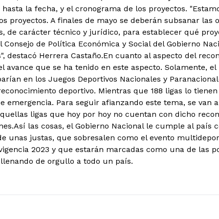
, hasta la fecha, y el cronograma de los proyectos. "Estam
os proyectos. A finales de mayo se deberán subsanar las 
s, de carácter técnico y jurídico, para establecer qué pro
l Consejo de Política Económica y Social del Gobierno Nac
s", destacó Herrera Castaño.
En cuanto al aspecto del recon
 el avance que se ha tenido en este aspecto. Solamente, el
iparían en los Juegos Deportivos Nacionales y Paranacional
reconocimiento deportivo. Mientras que 188 ligas lo tienen
e emergencia. Para seguir afianzando este tema, se van a 
quellas ligas que hoy por hoy no cuentan con dicho recon
nes.Así las cosas, el Gobierno Nacional le cumple al país 
de unas justas, que sobresalen como el evento multidepor
 vigencia 2023 y que estarán marcadas como una de las po
 llenando de orgullo a todo un país.