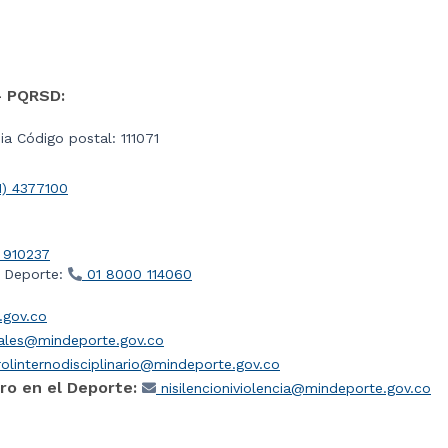
- PQRSD:
a Código postal: 111071
1) 4377100
 910237
l Deporte:
01 8000 114060
gov.co
iales@mindeporte.gov.co
olinternodisciplinario@mindeporte.gov.co
ro en el Deporte:
nisilencioniviolencia@mindeporte.gov.co