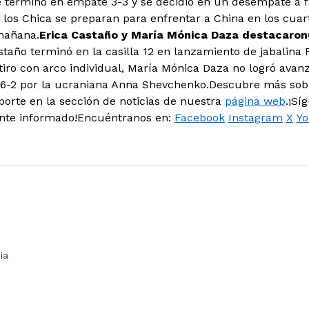
 terminó en empate 3-3 y se decidió en un desempate a f
 los Chica se preparan para enfrentar a China en los cuart
 mañana.
Erica Castaño y María Mónica Daza destacaron
staño terminó en la casilla 12 en lanzamiento de jabalina 
iro con arco individual, María Mónica Daza no logró avanza
 6-2 por la ucraniana Anna Shevchenko.Descubre más sob
eporte en la sección de noticias de nuestra
página web
.¡Sí
ente informado!Encuéntranos en:
Facebook
Instagram
X
Y
ia