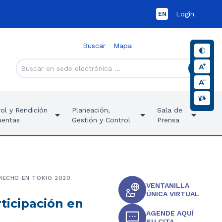
Login
EN
Buscar
Mapa
ol y Rendición
Planeación,
Sala de
uentas
Gestión y Control
Prensa
HECHO EN TOKIO 2020.
VENTANILLA
ÚNICA VIRTUAL
rticipación en
AGENDE AQUÍ
SU CITA