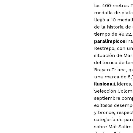
los 400 metros 
medalla de plata
llegó a 10 medal
de la historia d
tiempo de 49.92,
paralímpicos
Tra
Restrepo, con un
situación de Marí
del torneo de te
Brayan Triana, q
una marca de 5,71
ilusiona
¡Líderes,
Selección Colombi
septiembre compe
exitosos desempe
y bronce, respec
categoría de par
sobre Mat Salim 