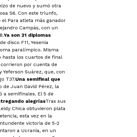
 hizo de nuevo y sumó otra
sa S6. Con este triunfo,
o el Para atleta más ganador
Alejandro Campás, con un
8.
Ya son 21 diplomas
 de disco F11, Yesenia
ploma paralímpico. Misma
 hasta los cuartos de final
a corrieron por cuenta de
y Yeferson Suárez, que, con
go T37.
Una semifinal que
zo de Juan David Pérez, la
 a semifinales. El 5 de
ntregando alegrías
Tras sus
eidy Chica obtuvieron plata
tencia, esta vez en la
ntundente victoria de 5-2
ntaron a Ucrania, en un