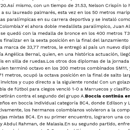
T20.
Así mismo, con un tiempo de 31.53, Nelson Crispín lo
 a su laureado palmarés, esta vez en los 50 metros maripo
las paralímpicas en su carrera deportiva y se instaló com
e Colombia.Y el ahora doble medallista paralímpico, Juan 
 se quedó con la medalla de bronce en los 400 metros T3
s finalizar en la sexta posición en la final del lanzamiento
a marca de 33,77 metros, le entregó al país un nuevo di
a Angélica Bernal, quien, en una histórica actuación, llegó
nis en silla de ruedas.Los otros dos diplomas de la jornad
uien terminó octavo en los 200 metros combinados SM11, 
 metros, ocupó la octava posición en la final de salto lar
 invictos y cupo directo a la siguiente ronda! Con un gola
a de fútbol para ciegos venció 1-0 a Marruecos y clasificó
tirán contra el segundo del grupo A.
Boccia continúa e
ños en boccia individual categoría BC4, donde Edilson y L
tivamente, los hermanos colombianos volvieron a la compe
ejas mixtas BC4. En su primer encuentro, lograron una co
y Abdul Rahman, de Malasia.En su segundo partido, enfre