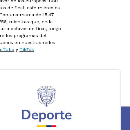
avor de los europeos. Con
os de final, este miércoles
Con una marca de 15.47
F56, mientras que, en la
r a octavos de final, luego
re los programas del
guenos en nuestras redes
ouTube
y
TikTok