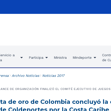
ervicio a
Contr
Participa
Ministra
Mindeporte
ía
de C
rensa
Archivo Noticias
Noticias 2017
ANCE DE ORGANIZACIÓN FINALIZÓ EL COMITÉ EJECUTIVO DE JUEGO
ta de oro de Colombia concluyó la 
de Coldeportes por la Costa Caribe