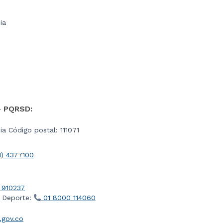
ia
- PQRSD:
a Código postal: 111071
1) 4377100
 910237
l Deporte:
01 8000 114060
gov.co