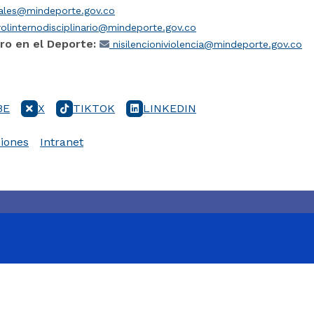
iales@mindeporte.gov.co
olinternodisciplinario@mindeporte.gov.co
ro en el Deporte:
nisilencioniviolencia@mindeporte.gov.co
BE
X
TIKTOK
LINKEDIN
iones
Intranet