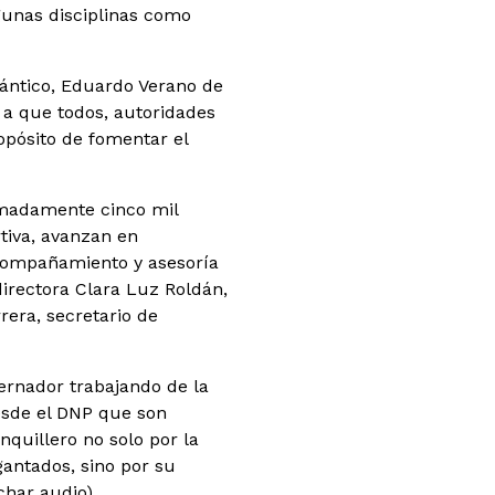
gunas disciplinas como
tlántico, Eduardo Verano de
s a que todos, autoridades
opósito de fomentar el
ximadamente cinco mil
tiva, avanzan en
acompañamiento y asesoría
directora Clara Luz Roldán,
era, secretario de
rnador trabajando de la
esde el DNP que son
nquillero no solo por la
gantados, sino por su
char audio)