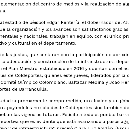
mplementación del centro de medios y la realización de al
ia.
 al estadio de béisbol Édgar Rentería, el Gobernador del A
ue la organización y los avances son satisfactorios gracia
mentales y nacionales, trabajan en equipo, con el único pr
tivo y cultural en el departamento.
de las justas, que contarán con la participación de apro
o la adecuación y construcción de la infraestructura depor
 el Plan Maestro, establecido en 2016 y cuentan con el 
les de Coldeportes, quienes este jueves, liderados por la 
l Comité Olímpico Colombiano, Baltazar Medina y Joao Herr
ortes de Barranquilla.
iudad suprémamente comprometida, un alcalde y un gobe
n apoyándolos no solo desde Coldeportes sino también d
ban las vigencias futuras. Felicito a todo el pueblo barra
deportiva que es evidente que está avanzando a pasos agi
ivo y de infraestructura", precisó Clara Luz Roldán. (Escu