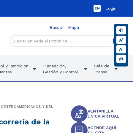
Login
EN
Buscar
Mapa
ol y Rendición
Planeación,
Sala de
uentas
Gestión y Control
Prensa
S CENTROAMERICANOS Y DEL
VENTANILLA
ÚNICA VIRTUAL
correría de la
AGENDE AQUÍ
SU CITA