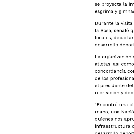
se proyecta la i
esgrima y gimnas
Durante la visita
la Rosa, señaló q
locales, departa
desarrollo depor
La organización 
atletas, así com
concordancia con
de los profesiona
el presidente de
recreación y dep
"Encontré una c
mano, una Nació
quienes nos aprue
infraestructura 
desarrollo deport