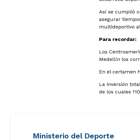
Así se cumplió c
asegurar tiempos
multideportivo a
Para recordar:
Los Centroameric
Medellín los cor
En el certamen h
La inversión tot
de los cuales 11
Ministerio del Deporte