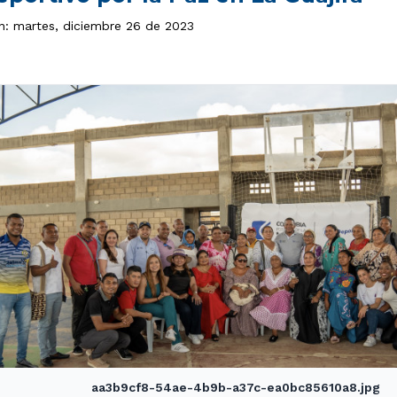
ón: martes, diciembre 26 de 2023
aa3b9cf8-54ae-4b9b-a37c-ea0bc85610a8.jpg