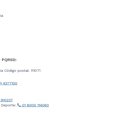
ia
- PQRSD:
a Código postal: 111071
1) 4377100
 910237
l Deporte:
01 8000 114060