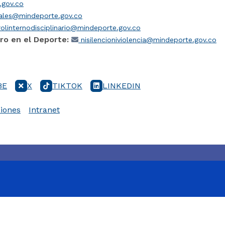
gov.co
iales@mindeporte.gov.co
olinternodisciplinario@mindeporte.gov.co
ro en el Deporte:
nisilencioniviolencia@mindeporte.gov.co
BE
X
TIKTOK
LINKEDIN
iones
Intranet