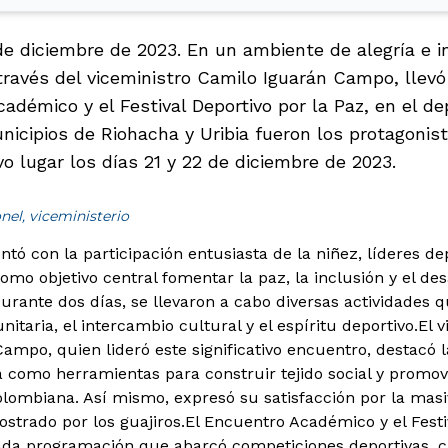
de diciembre de 2023. En un ambiente de alegría e in
través del viceministro Camilo Iguarán Campo, llevó
cadémico y el Festival Deportivo por la Paz, en el 
unicipios de Riohacha y Uribia fueron los protagonis
o lugar los días 21 y 22 de diciembre de 2023.
nel, viceministerio
ontó con la participación entusiasta de la niñez, líderes 
omo objetivo central fomentar la paz, la inclusión y el des
Durante dos días, se llevaron a cabo diversas actividades 
itaria, el intercambio cultural y el espíritu deportivo.
El v
ampo, quien lideró este significativo encuentro, destacó l
ica como herramientas para construir tejido social y prom
olombiana. Así mismo, expresó su satisfacción por la masiv
trado por los guajiros.
El Encuentro Académico y el Festi
ada programación que abarcó competiciones deportivas, 