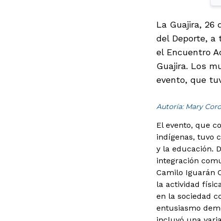
La Guajira, 26 
del Deporte, a 
el Encuentro A
Guajira. Los m
evento, que tuv
Autoría: Mary Coro
El evento, que c
indígenas, tuvo c
y la educación. 
integración comun
Camilo Iguarán C
la actividad fís
en la sociedad c
entusiasmo demos
incluyó una vari