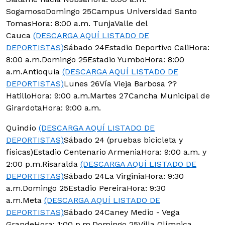
SogamosoDomingo 25Campus Universidad Santo
TomasHora: 8:00 a.m. TunjaValle del
Cauca
(DESCARGA AQUÍ LISTADO DE
DEPORTISTAS)
Sábado 24Estadio Deportivo CaliHora:
8:00 a.m.Domingo 25Estadio YumboHora: 8:00
a.m.Antioquia
(DESCARGA AQUÍ LISTADO DE
DEPORTISTAS)
Lunes 26Vía Vieja Barbosa ??
HatilloHora: 9:00 a.m.Martes 27Cancha Municipal de
GirardotaHora: 9:00 a.m.
Quindío
(DESCARGA AQUÍ LISTADO DE
DEPORTISTAS)
Sábado 24 (pruebas bicicleta y
físicas)
Estadio Centenario ArmeniaHora: 9:00 a.m. y
2:00 p.m.Risaralda
(DESCARGA AQUÍ LISTADO DE
DEPORTISTAS)
Sábado 24La VirginiaHora: 9:30
a.m.Domingo 25Estadio PereiraHora: 9:30
a.m.Meta
(DESCARGA AQUÍ LISTADO DE
DEPORTISTAS)
Sábado 24Caney Medio - Vega
GrandeHora: 1:00 p.m.Domingo 25Villa Olímpica