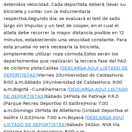
detenidos velocidad. Cada deportista deberá llevar su
bicicleta y contar con la indumentaria
respectiva.Segundo día: se evaluará el test de salto
largo sin impulso y un test de cooper, en el cual el
atleta debe recorrer la mayor distancia posible en 12
minutos, estableciendo una velocidad constante. Para
esta prueba no será necesaria la bicicleta,
simplemente utilizar ropa cómoda.Estos serán los
departamentos que realizarán la tercera fase del PAD
de ciclismo pista:Caldas
(DESCARGA AQUÍ LISTADO DE
DEPORTISTAS)
Viernes 23Universidad de CaldasHora:
9:00 a.m.Sábado 24Universidad de CaldasHora: 9:00
a.m.Bogotá -Cundinamarca
(DESCARGA AQUÍ LISTADO
DE DEPORTISTAS)
Sábado 24Pista de Patinaje P.R.D
(Parque Recreo Deportivo El Salitre)Hora: 7:00
a.m.Domingo 25Pista de Atletismo (Unidad Deportiva el
Salitre U.D.S)Hora: 7:00 a.m.Boyacá
(DESCARGA AQUÍ
LISTADO DE DEPORTISTAS)
Sábado 24Glor. NVA Vía
Siatame hacia NobsaHora: 8:00 a.m.