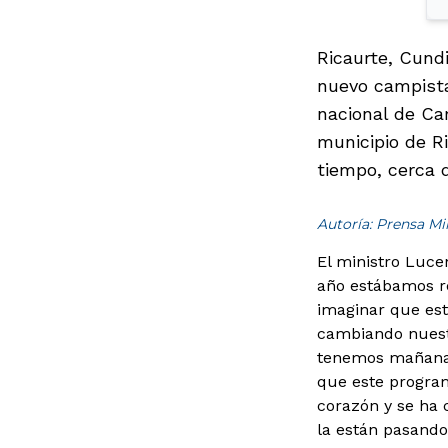
Ricaurte, Cund
nuevo campista
nacional de Ca
municipio de R
tiempo, cerca d
Autoría: Prensa M
El ministro Luce
año estábamos re
imaginar que est
cambiando nuestr
tenemos mañana p
que este program
corazón y se ha 
la están pasando