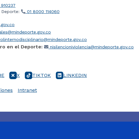
 910237
l Deporte:
01 8000 114060
gov.co
iales@mindeporte.gov.co
olinternodisciplinario@mindeporte.gov.co
ro en el Deporte:
nisilencioniviolencia@mindeporte.gov.co
BE
X
TIKTOK
LINKEDIN
iones
Intranet