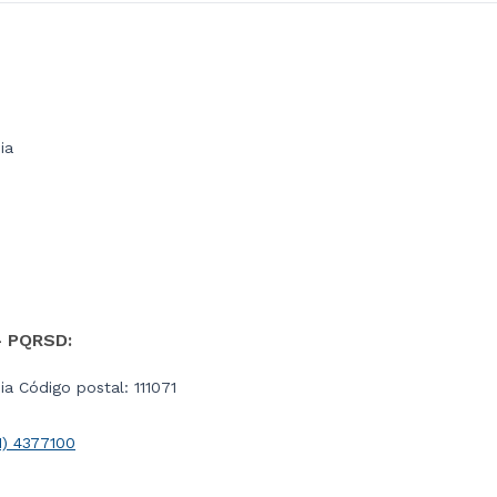
ia
- PQRSD:
a Código postal: 111071
1) 4377100