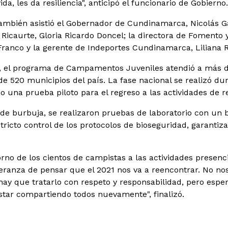
ida, les da resiliencia", anticipó el funcionario de Gobierno.
ambién asistió el Gobernador de Cundinamarca, Nicolás Ga
 Ricaurte, Gloria Ricardo Doncel; la directora de Fomento 
Franco y la gerente de Indeportes Cundinamarca, Liliana 
, el programa de Campamentos Juveniles atendió a más de
 de 520 municipios del país. La fase nacional se realizó du
 una prueba piloto para el regreso a las actividades de rec
 de burbuja, se realizaron pruebas de laboratorio con un b
tricto control de los protocolos de bioseguridad, garantiz
rno de los cientos de campistas a las actividades presenci
eranza de pensar que el 2021 nos va a reencontrar. No no
, hay que tratarlo con respeto y responsabilidad, pero esp
estar compartiendo todos nuevamente", finalizó.