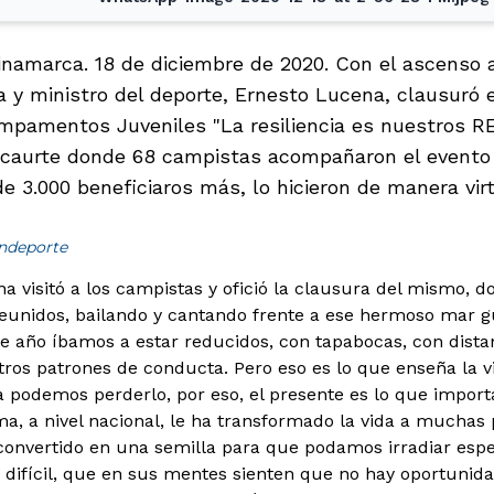
inamarca. 18 de diciembre de 2020. Con el ascenso a 
 y ministro del deporte, Ernesto Lucena, clausuró 
mpamentos Juveniles "La resiliencia es nuestros RE
icaurte donde 68 campistas acompañaron el evento p
e 3.000 beneficiaros más, lo hicieron de manera vir
indeporte
na visitó a los campistas y ofició la clausura del mismo, 
unidos, bailando y cantando frente a ese hermoso mar gua
e año íbamos a estar reducidos, con tapabocas, con distan
os patrones de conducta. Pero eso es lo que enseña la v
odemos perderlo, por eso, el presente es lo que importa
a, a nivel nacional, le ha transformado la vida a muchas 
convertido en una semilla para que podamos irradiar esp
 difícil, que en sus mentes sienten que no hay oportuni