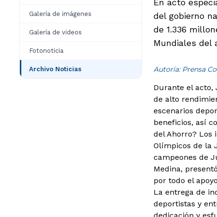
En acto especi
Galería de imágenes
del gobierno n
de 1.336 millo
Galería de videos
Mundiales del a
Fotonoticia
Autoría: Prensa Co
Archivo Noticias
Durante el acto, 
de alto rendimie
escenarios depor
beneficios, así c
del Ahorro?
Los i
Olímpicos de la 
campeones de Jue
Medina, presentó
por todo el apoy
La entrega de in
deportistas y en
dedicación y esf