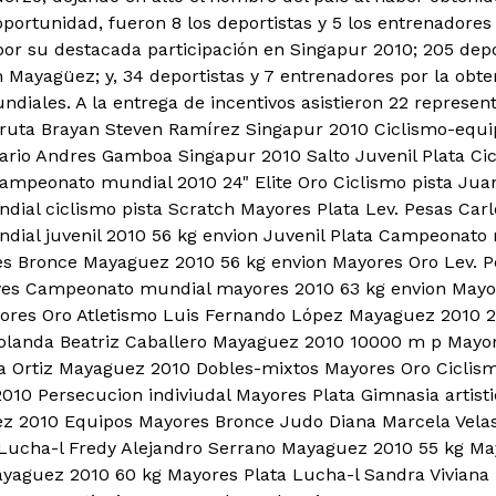
oportunidad, fueron 8 los deportistas y 5 los entrenadore
or su destacada participación en Singapur 2010; 205 depo
n Mayagüez; y, 34 deportistas y 7 entrenadores por la obt
iales. A la entrega de incentivos asistieron 22 represent
y ruta Brayan Steven Ramírez Singapur 2010 Ciclismo-equip
ario Andres Gamboa Singapur 2010 Salto Juvenil Plata Cic
mpeonato mundial 2010 24" Elite Oro Ciclismo pista Jua
al ciclismo pista Scratch Mayores Plata Lev. Pesas Car
ial juvenil 2010 56 kg envion Juvenil Plata Campeonato
s Bronce Mayaguez 2010 56 kg envion Mayores Oro Lev. P
es Campeonato mundial mayores 2010 63 kg envion Mayo
ores Oro Atletismo Luis Fernando López Mayaguez 2010
 Yolanda Beatriz Caballero Mayaguez 2010 10000 m p Mayo
 Ortiz Mayaguez 2010 Dobles-mixtos Mayores Oro Ciclism
010 Persecucion indiviudal Mayores Plata Gimnasia artisti
z 2010 Equipos Mayores Bronce Judo Diana Marcela Vela
Lucha-l Fredy Alejandro Serrano Mayaguez 2010 55 kg Ma
yaguez 2010 60 kg Mayores Plata Lucha-l Sandra Viviana