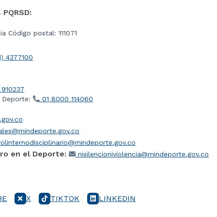
- PQRSD:
a Código postal: 111071
1) 4377100
 910237
l Deporte:
01 8000 114060
gov.co
iales@mindeporte.gov.co
olinternodisciplinario@mindeporte.gov.co
ro en el Deporte:
nisilencioniviolencia@mindeporte.gov.co
BE
X
TIKTOK
LINKEDIN