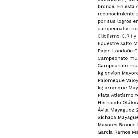
bronce. En esta 
reconocimiento p
por sus logros e
campeonatos mund
Cliclismo-C.R.I 
Ecuestre salto M
Pajón Londoño Ca
Campeonato mundi
Campeonato mund
kg envion Mayore
Palomeque Valoy
kg arranque May
Plata Atletismo
Hernando Otálora
Ávila Mayaguez 2
Sichaca Mayague
Mayores Bronce 
Garcia Ramos Ma