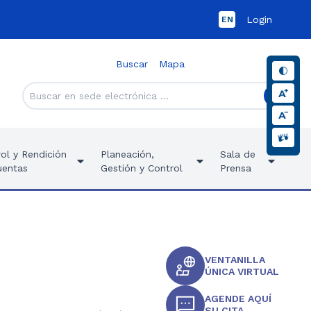
Login
EN
Buscar
Mapa
ol y Rendición
Planeación,
Sala de
uentas
Gestión y Control
Prensa
VENTANILLA
ÚNICA VIRTUAL
AGENDE AQUÍ
SU CITA