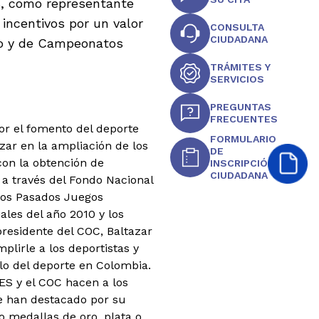
S, como representante
incentivos por un valor
CONSULTA
CIUDADANA
ico y de Campeonatos
TRÁMITES Y
SERVICIOS
PREGUNTAS
FRECUENTES
por el fomento del deporte
FORMULARIO
ar en la ampliación de los
DE
con la obtención de
INSCRIPCIÓN
CIUDADANA
 a través del Fondo Nacional
 los Pasados Juegos
ales del año 2010 y los
residente del COC, Baltazar
lirle a los deportistas y
llo del deporte en Colombia.
ES y el COC hacen a los
e han destacado por su
o medallas de oro, plata o