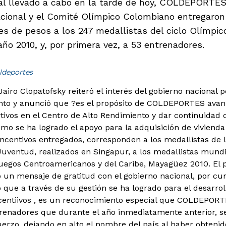
al llevado a cabo en la tarde de hoy, COLDEPORTE
acional y el Comité Olímpico Colombiano entregaron 
nes de pesos a los 247 medallistas del ciclo Olímp
ño 2010, y, por primera vez, a 53 entrenadores.
ldeportes
Jairo Clopatofsky reiteró el interés del gobierno nacional 
nto y anunció que ?es el propósito de COLDEPORTES avanz
tivos en el Centro de Alto Rendimiento y dar continuidad 
omo se ha logrado el apoyo para la adquisición de vivienda
ncentivos entregados, corresponden a los medallistas de
Juventud, realizados en Singapur, a los medallistas mundi
gos Centroamericanos y del Caribe, Mayagüez 2010. El p
 un mensaje de gratitud con el gobierno nacional, por cump
o que a través de su gestión se ha logrado para el desarro
centiivos , es un reconocimiento especial que COLDEPORT
trenadores que durante el año inmediatamente anterior, s
uerzo, dejando en alto el nombre del país al haber obtenid