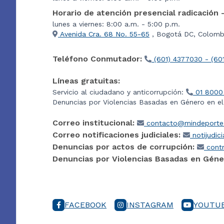
Horario de atención presencial radicación 
lunes a viernes: 8:00 a.m. - 5:00 p.m.
Avenida Cra. 68 No. 55-65
, Bogotá DC, Colombi
Teléfono Conmutador:
(601) 4377030 - (60
Líneas gratuitas:
Servicio al ciudadano y anticorrupción:
01 8000
Denuncias por Violencias Basadas en Género en e
Correo institucional:
contacto@mindeporte.
Correo notificaciones judiciales:
notijudic
Denuncias por actos de corrupción:
contr
Denuncias por Violencias Basadas en Géne
FACEBOOK
INSTAGRAM
YOUTU