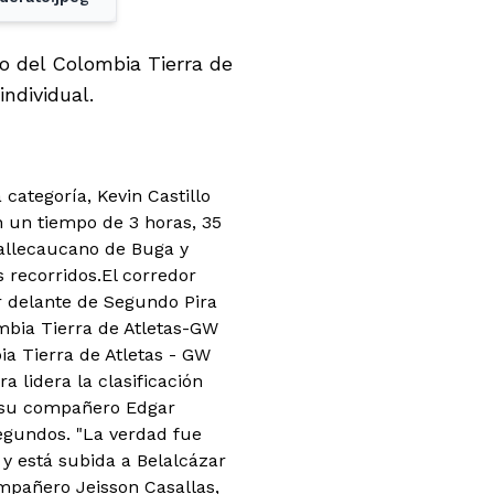
o del Colombia Tierra de
ndividual.
ategoría, Kevin Castillo
n un tiempo de 3 horas, 35
vallecaucano de Buga y
 recorridos.El corredor
or delante de Segundo Pira
mbia Tierra de Atletas-GW
a Tierra de Atletas - GW
 lidera la clasificación
e su compañero Edgar
egundos. "La verdad fue
y está subida a Belalcázar
mpañero Jeisson Casallas,