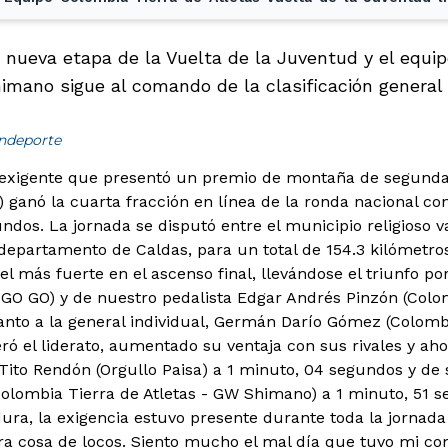
 nueva etapa de la Vuelta de la Juventud y el equip
mano sigue al comando de la clasificación general i
indeporte
exigente que presentó un premio de montaña de segunda c
) ganó la cuarta fracción en línea de la ronda nacional co
undos.
La jornada se disputó entre el municipio religioso 
 departamento de Caldas, para un total de 154.3 kilómetros
el más fuerte en el ascenso final, llevándose el triunfo p
GO GO) y de nuestro pedalista Edgar Andrés Pinzón (Colo
nto a la general individual, Germán Darío Gómez (Colombi
 el liderato, aumentado su ventaja con sus rivales y ahora
Tito Rendón (Orgullo Paisa) a 1 minuto, 04 segundos y d
olombia Tierra de Atletas - GW Shimano) a 1 minuto, 51 s
ra, la exigencia estuvo presente durante toda la jornada 
a cosa de locos. Siento mucho el mal día que tuvo mi co