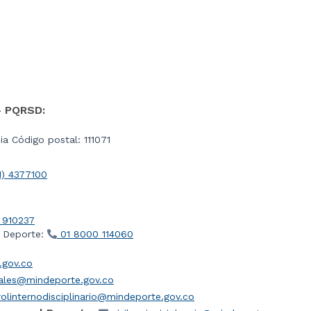
- PQRSD:
a Código postal: 111071
1) 4377100
 910237
l Deporte:
01 8000 114060
gov.co
iales@mindeporte.gov.co
olinternodisciplinario@mindeporte.gov.co