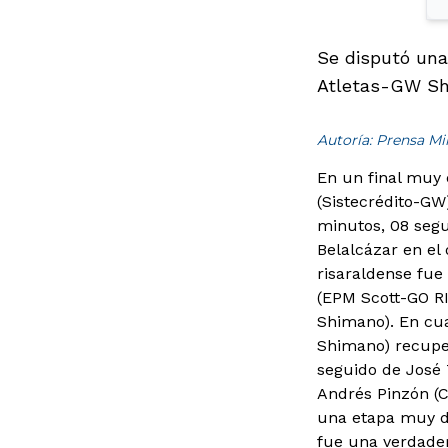
Se disputó una
Atletas-GW Shi
Autoría: Prensa M
En un final muy 
(Sistecrédito-GW
minutos, 08 seg
Belalcázar en el
risaraldense fue 
(EPM Scott-GO RI
Shimano). En cua
Shimano) recuperó
seguido de José 
Andrés Pinzón (C
una etapa muy du
fue una verdader