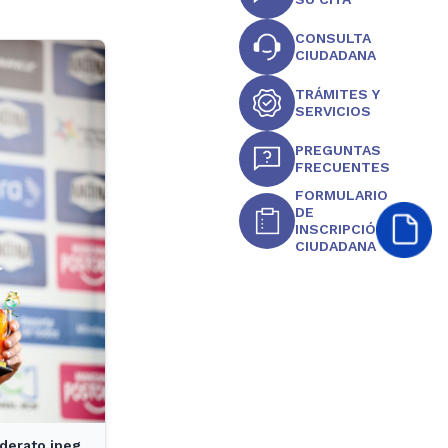
CONSULTA
CIUDADANA
TRÁMITES Y
SERVICIOS
PREGUNTAS
FRECUENTES
FORMULARIO
DE
INSCRIPCIÓN
CIUDADANA
derato.jpeg