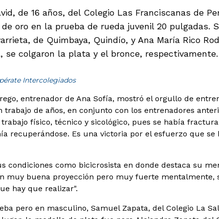
id, de 16 años, del Colegio Las Franciscanas de Per
de oro en la prueba de rueda juvenil 20 pulgadas. S
arrieta, de Quimbaya, Quindío, y Ana María Rico Rod
 se colgaron la plata y el bronce, respectivamente.
pérate Intercolegiados
rego, entrenador de Ana Sofía, mostró el orgullo de entre
n trabajo de años, en conjunto con los entrenadores anteri
 trabajo físico, técnico y sicológico, pues se había fractur
a recuperándose. Es una victoria por el esfuerzo que se h
us condiciones como bicicrosista en donde destaca su ment
on muy buena proyección pero muy fuerte mentalmente, s
ue hay que realizar".
ba pero en masculino, Samuel Zapata, del Colegio La Sall