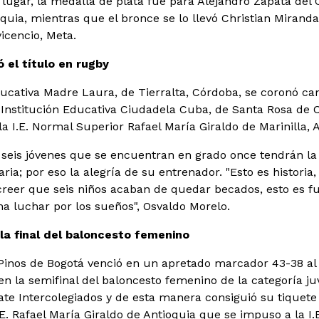
 lugar, la medalla de plata fue para Alejandro Zapata del 
oquia, mientras que el bronce se lo llevó Christian Mirand
icencio, Meta.
 el título en rugby
ducativa Madre Laura, de Tierralta, Córdoba, se coronó c
 Institución Educativa Ciudadela Cuba, de Santa Rosa de Ca
a I.E. Normal Superior Rafael María Giraldo de Marinilla, 
a seis jóvenes que se encuentran en grado once tendrán la
aria; por eso la alegría de su entrenador. "Esto es historia,
reer que seis niños acaban de quedar becados, esto es futu
na luchar por los sueños", Osvaldo Morelo.
la final del baloncesto femenino
Pinos de Bogotá venció en un apretado marcador 43-38 al 
en la semifinal del baloncesto femenino de la categoría juve
e Intercolegiados y de esta manera consiguió su tiquete a
.E. Rafael María Giraldo de Antioquia que se impuso a la I.