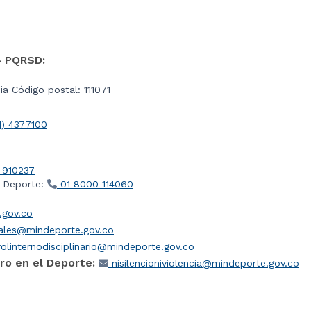
- PQRSD:
a Código postal: 111071
1) 4377100
 910237
l Deporte:
01 8000 114060
gov.co
iales@mindeporte.gov.co
olinternodisciplinario@mindeporte.gov.co
ro en el Deporte:
nisilencioniviolencia@mindeporte.gov.co