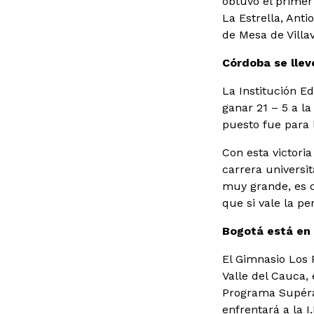
obtuvo el primer
La Estrella, Anti
de Mesa de Villav
Córdoba se llevó
La Institución E
ganar 21 – 5 a la
puesto fue para l
Con esta victori
carrera universit
muy grande, es c
que si vale la pe
Bogotá está en 
El Gimnasio Los 
Valle del Cauca, 
Programa Supérat
enfrentará a la I