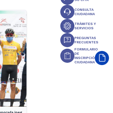
CONSULTA
CIUDADANA
TRÁMITES Y
SERVICIOS
PREGUNTAS
FRECUENTES
FORMULARIO
DE
INSCRIPCIÓN
CIUDADANA
mporada.jpeg