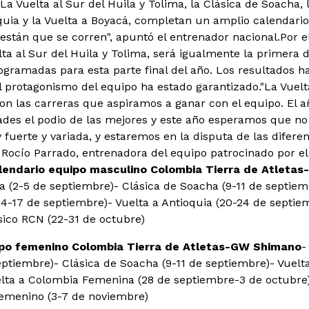
La Vuelta al Sur del Huila y Tolima, la Clásica de Soacha,
oquia y la Vuelta a Boyacá, completan un amplio calendari
tán que se corren", apuntó el entrenador nacional.
Por e
ta al Sur del Huila y Tolima, será igualmente la primera d
ogramadas para esta parte final del año. Los resultados 
el protagonismo del equipo ha estado garantizado.
"La Vuel
n las carreras que aspiramos a ganar con el equipo. El a
ades el podio de las mejores y este año esperamos que n
uerte y variada, y estaremos en la disputa de las diferent
 Rocío Parrado, entrenadora del equipo patrocinado por el 
lendario equipo masculino Colombia Tierra de Atleta
ma (2-5 de septiembre)
- Clásica de Soacha (9-11 de septiem
4-17 de septiembre)
- Vuelta a Antioquia (20-24 de septie
sico RCN (22-31 de octubre)
ipo femenino Colombia Tierra de Atletas-GW Shimano
-
eptiembre)
- Clásica de Soacha (9-11 de septiembre)
- Vuelt
elta a Colombia Femenina (28 de septiembre-3 de octubre
Femenino (3-7 de noviembre)