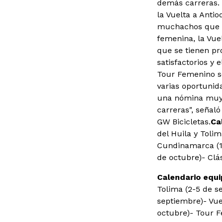
demás carreras. 
la Vuelta a Anti
muchachos que es
femenina, la Vuel
que se tienen pr
satisfactorios y 
Tour Femenino so
varias oportunid
una nómina muy f
carreras", señaló
GW Bicicletas.
Ca
del Huila y Toli
Cundinamarca (1
de octubre)
- Clá
Calendario equ
Tolima (2-5 de s
septiembre)
- Vu
octubre)
- Tour 