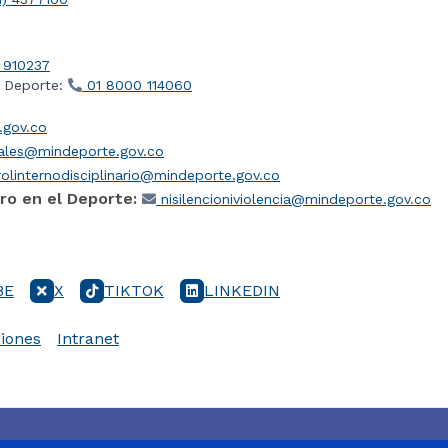
 910237
l Deporte:
01 8000 114060
gov.co
iales@mindeporte.gov.co
olinternodisciplinario@mindeporte.gov.co
ro en el Deporte:
nisilencioniviolencia@mindeporte.gov.co
BE
X
TIKTOK
LINKEDIN
iones
Intranet