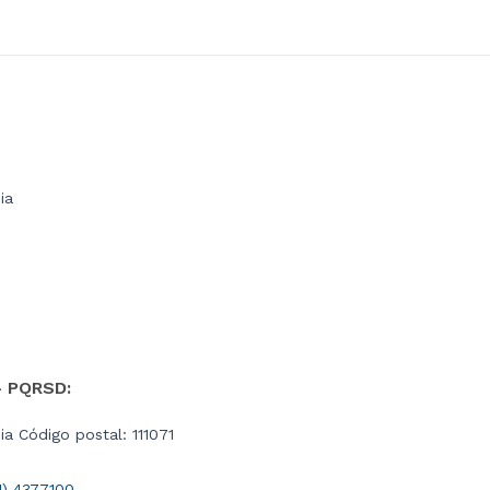
ia
- PQRSD:
a Código postal: 111071
1) 4377100