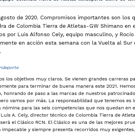
agosto de 2020. Compromisos importantes son los q
ra de Colombia Tierra de Atletas-GW Shimano en est
dos por Luis Alfonso Cely, equipo masculino, y Rocí
mente en acción esta semana con la Vuelta al Sur de
.
indeporte
s los objetivos muy claros. Se vienen grandes carreras p
temente para terminar de buena manera este 2021. Hemo
ño, honrando de paso a las marcas de nuestros patrocinad
pero vamos por más. La responsabilidad que tenemos es 
a nómina para las seis competencias que nos quedan en e
ó Luis A. Cely, director técnico de Colombia Tierra de Atl
será el Clásico RCN. El Clásico es una de las mejores pru
n impecable y siempre presenta recorridos muy exigentes